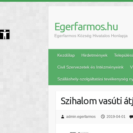
Egerfarmos.hu
szköztár megnyitása
Egerfarmos Község Hivatalos Honlapja
Kezdőlap
Hirdetmények
Település
Civil Szervezetek és Intézményeink
V
Szálláshely-szolgáltatási tevékenység ny
Szihalom vasúti át
admin.egerfarmos
2019-04-01