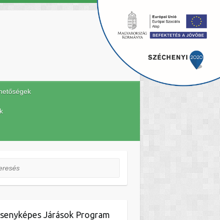
hetőségek
k
esés
senyképes Járások Program