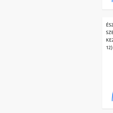
ÉS
SZ
KE
12)