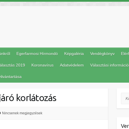
ünkről
Egerfarmosi Hírmondó
Képgaléria
Vendégkönyv
Elér
álasztás 2019
Koronavírus
Adatvédelem
Választási információ
ilvántartása
járó korlátozás
Ker
Nincsenek megjegyzések
Ver