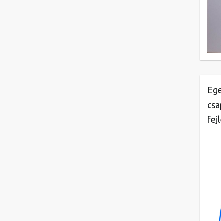
Ege
csa
fej