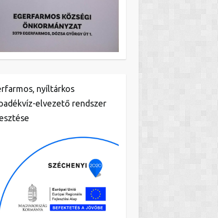
rfarmos, nyíltárkos
padékvíz-elvezető rendszer
lesztése