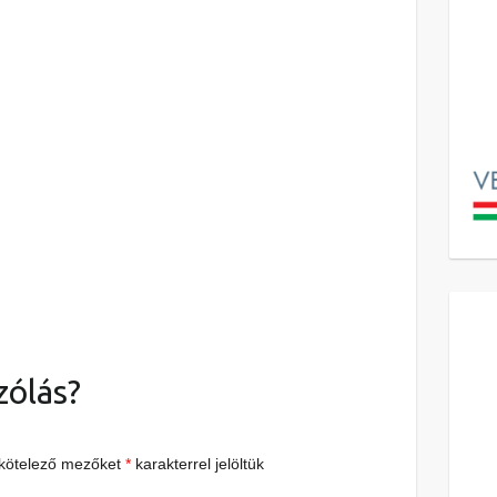
zólás?
 kötelező mezőket
*
karakterrel jelöltük