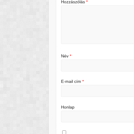
Hozzászólás
*
Név
*
E-mail cím
*
Honlap