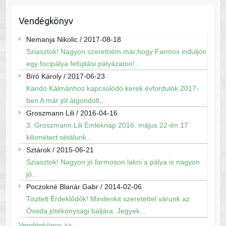
Vendégkönyv
Nemanja Nikolic
/
2017-08-18
Sziasztok! Nagyon szeretném már,hogy Farmos induljon
egy focipálya felújitási pályázaton!...
Bíró Károly
/
2017-06-23
Kandó Kálmánhoz kapcsolódó kerek évfordulók 2017-
ben A már jól átgondolt,...
Groszmann Lili
/
2016-04-16
3. Groszmann Lili Emléknap 2016. május 22-én 17
kilométert sétálunk...
Sztárok
/
2015-06-21
Sziasztok! Nagyon jó farmoson lakni a pálya is nagyon
jó...
Poczokné Blanár Gabr
/
2014-02-06
Tisztelt Érdeklődők! Mindenkit szeretettel várunk az
Óvoda jótékonysági báljára. Jegyek...
Vendégkönyv >>