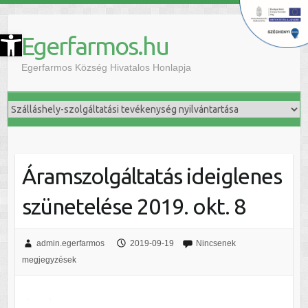
szköztár megnyitása
Egerfarmos.hu
Egerfarmos Község Hivatalos Honlapja
Áramszolgáltatás ideiglenes
szünetelése 2019. okt. 8
admin.egerfarmos
2019-09-19
Nincsenek
megjegyzések