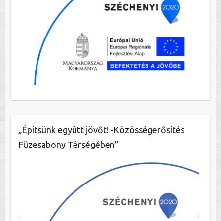
„Építsünk együtt jövőt! -Közösségerősítés
Füzesabony Térségében”