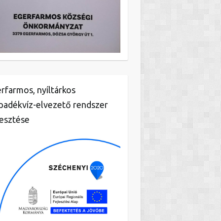
rfarmos, nyíltárkos
padékvíz-elvezető rendszer
lesztése