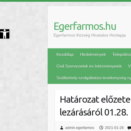
Egerfarmos.hu
szköztár megnyitása
Egerfarmos Község Hivatalos Honlapja
Kezdőlap
Hirdetmények
Település
Civil Szervezetek és Intézményeink
V
Szálláshely-szolgáltatási tevékenység ny
Határozat előzetes
lezárásáról 01.28.
admin.egerfarmos
2021-01-28