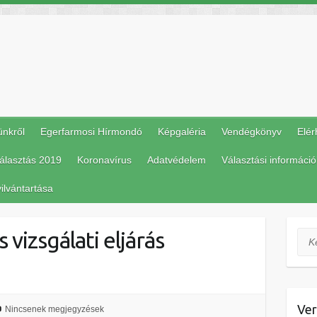
ünkről
Egerfarmosi Hírmondó
Képgaléria
Vendégkönyv
Elér
álasztás 2019
Koronavírus
Adatvédelem
Választási információ
ilvántartása
 vizsgálati eljárás
Ker
Ver
Nincsenek megjegyzések