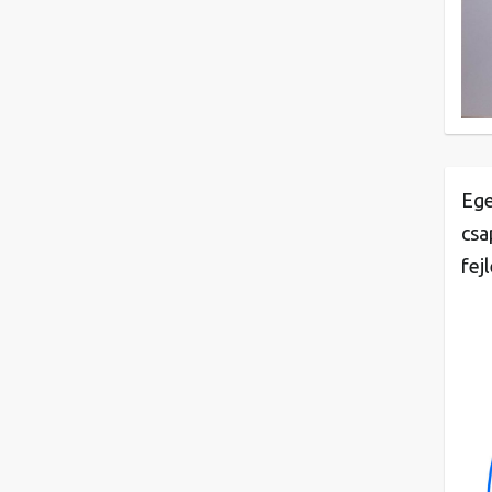
Ege
csa
fej