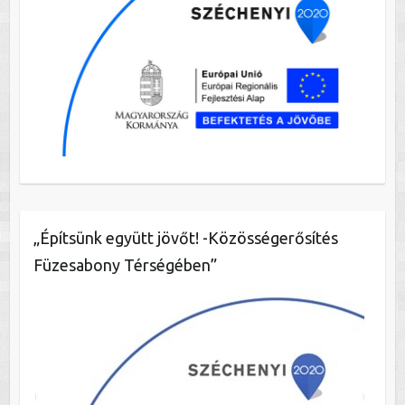
„Építsünk együtt jövőt! -Közösségerősítés
Füzesabony Térségében”