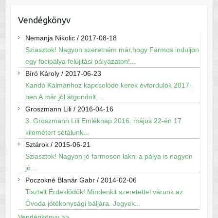
Vendégkönyv
Nemanja Nikolic
/
2017-08-18
Sziasztok! Nagyon szeretném már,hogy Farmos induljon
egy focipálya felújitási pályázaton!...
Bíró Károly
/
2017-06-23
Kandó Kálmánhoz kapcsolódó kerek évfordulók 2017-
ben A már jól átgondolt,...
Groszmann Lili
/
2016-04-16
3. Groszmann Lili Emléknap 2016. május 22-én 17
kilométert sétálunk...
Sztárok
/
2015-06-21
Sziasztok! Nagyon jó farmoson lakni a pálya is nagyon
jó...
Poczokné Blanár Gabr
/
2014-02-06
Tisztelt Érdeklődők! Mindenkit szeretettel várunk az
Óvoda jótékonysági báljára. Jegyek...
Vendégkönyv >>