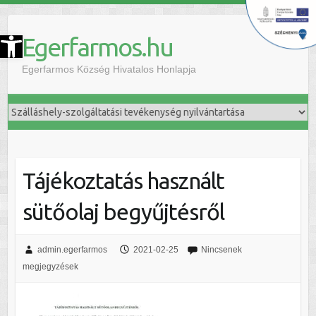
szköztár megnyitása
Egerfarmos.hu
Egerfarmos Község Hivatalos Honlapja
Tájékoztatás használt
sütőolaj begyűjtésről
admin.egerfarmos
2021-02-25
Nincsenek
megjegyzések