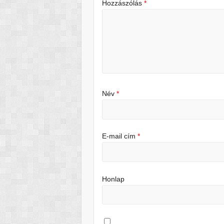
Hozzászólás
*
Név
*
E-mail cím
*
Honlap