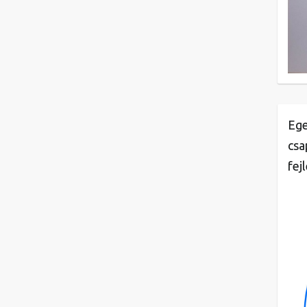
Ege
csa
fej