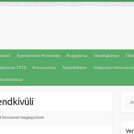
ünkről
Egerfarmosi Hírmondó
Képgaléria
Vendégkönyv
Elér
álasztás 2019
Koronavírus
Adatvédelem
Választási információ
ilvántartása
endkívüli
Ker
Nincsenek megjegyzések
Ver