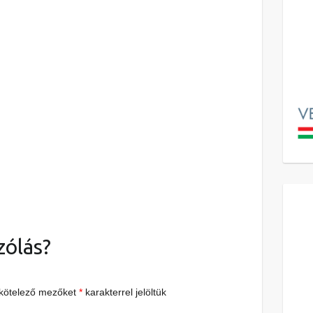
zólás?
 kötelező mezőket
*
karakterrel jelöltük