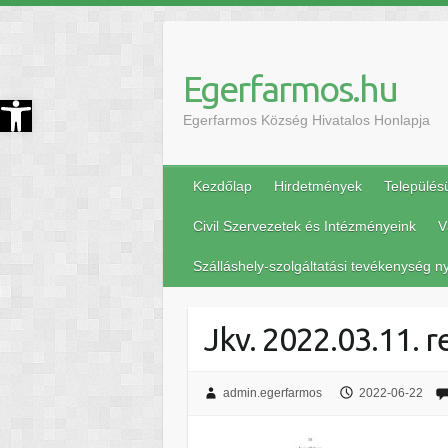
Egerfarmos.hu
szköztár megnyitása
Egerfarmos Község Hivatalos Honlapja
Kezdőlap
Hirdetmények
Település
Civil Szervezetek és Intézményeink
V
Szálláshely-szolgáltatási tevékenység ny
Jkv. 2022.03.11. r
admin.egerfarmos
2022-06-22