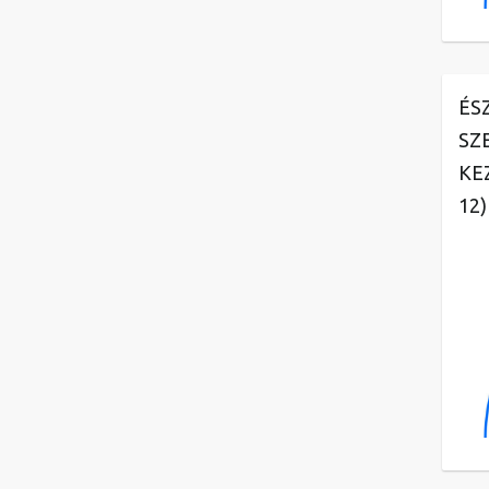
ÉS
SZ
KE
12)