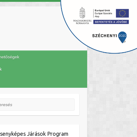
hetőségek
k
esés
senyképes Járások Program