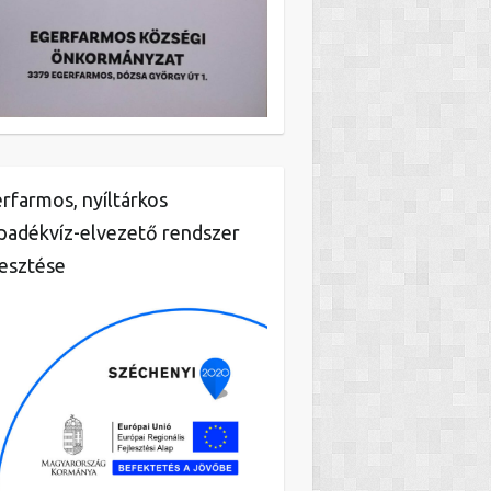
rfarmos, nyíltárkos
padékvíz-elvezető rendszer
lesztése