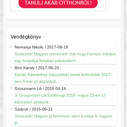
Vendégkönyv
Nemanja Nikolic
/
2017-08-18
Sziasztok! Nagyon szeretném már,hogy Farmos induljon
egy focipálya felújitási pályázaton!...
Bíró Károly
/
2017-06-23
Kandó Kálmánhoz kapcsolódó kerek évfordulók 2017-
ben A már jól átgondolt,...
Groszmann Lili
/
2016-04-16
3. Groszmann Lili Emléknap 2016. május 22-én 17
kilométert sétálunk...
Sztárok
/
2015-06-21
Sziasztok! Nagyon jó farmoson lakni a pálya is nagyon
jó...