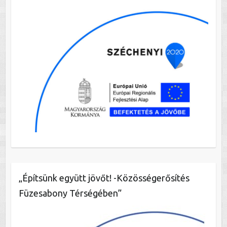
„Építsünk együtt jövőt! -Közösségerősítés
Füzesabony Térségében”