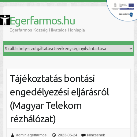
szköztár megnyitása
Egerfarmos.hu
Egerfarmos Község Hivatalos Honlapja
Tájékoztatás bontási
engedélyezési eljárásról
(Magyar Telekom
rézhálózat)
admin.egerfarmos
2023-05-24
Nincsenek