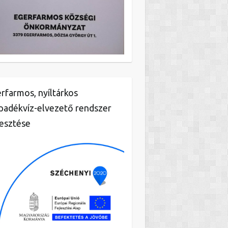
rfarmos, nyíltárkos
padékvíz-elvezető rendszer
lesztése