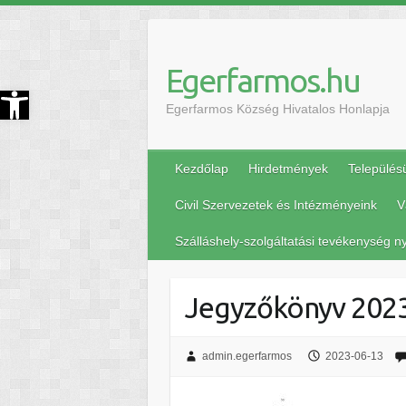
Egerfarmos.hu
szköztár megnyitása
Egerfarmos Község Hivatalos Honlapja
Kezdőlap
Hirdetmények
Település
Civil Szervezetek és Intézményeink
V
Szálláshely-szolgáltatási tevékenység ny
Jegyzőkönyv 2023.
admin.egerfarmos
2023-06-13