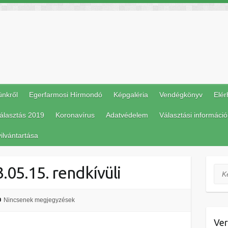
ünkről
Egerfarmosi Hírmondó
Képgaléria
Vendégkönyv
Elér
álasztás 2019
Koronavírus
Adatvédelem
Választási információ
ilvántartása
05.15. rendkívüli
Ker
Nincsenek megjegyzések
Ver