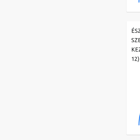
ÉS
SZ
KE
12)