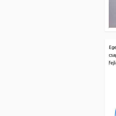
Ege
csa
fej