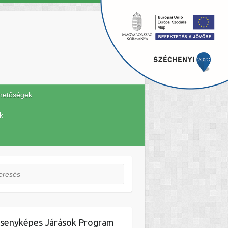
hetőségek
k
esés
senyképes Járások Program