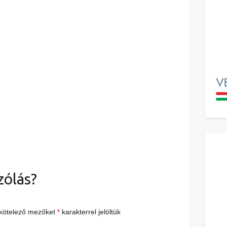
zólás?
 kötelező mezőket
*
karakterrel jelöltük