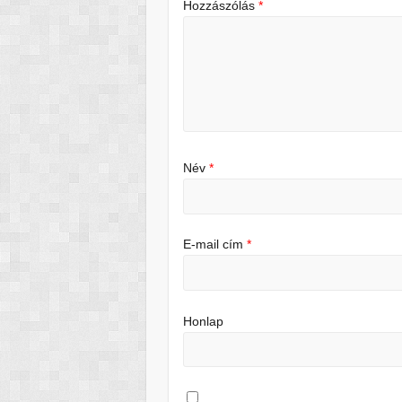
Hozzászólás
*
Név
*
E-mail cím
*
Honlap