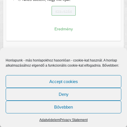
Eredmény
Honlapunk - más honlapokhoz hasonlóan - cookie-kat használ. A honlap
alkalmazásához elgendő a funkcionális cookie-kat elfogadnia. Bővebben:
Accept cookies
Deny
Bővebben
Copyright © 2026
Egerfarmos.hu
. A sablont készítette:
Colorlib
Működteti:
WordPress
Adatvédelem
Privacy Statement