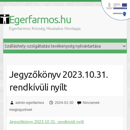
szköztár megnyitása
Egerfarmos.hu
Egerfarmos Község Hivatalos Honlapja
Jegyzőkönyv 2023.10.31.
rendkívüli nyílt
admin.egerfarmos
2024-01-30
Nincsenek
megjegyzések
Jegyzőkönyv 2023.10.31. rendkívüli nyílt