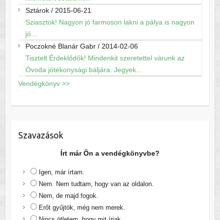
Sztárok
/
2015-06-21
Sziasztok! Nagyon jó farmoson lakni a pálya is nagyon
jó...
Poczokné Blanár Gabr
/
2014-02-06
Tisztelt Érdeklődők! Mindenkit szeretettel várunk az
Óvoda jótékonysági báljára. Jegyek...
Vendégkönyv >>
Szavazások
Írt már Ön a vendégkönyvbe?
Igen, már írtam.
Nem. Nem tudtam, hogy van az oldalon.
Nem, de majd fogok.
Erőt gyűjtök, még nem merek.
Nincs ötletem, hogy mit írjak.