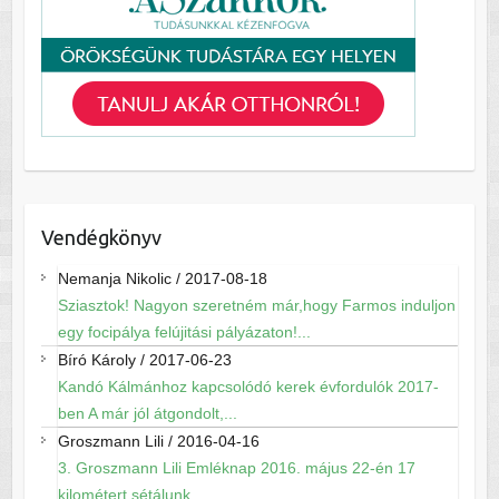
Vendégkönyv
Nemanja Nikolic
/
2017-08-18
Sziasztok! Nagyon szeretném már,hogy Farmos induljon
egy focipálya felújitási pályázaton!...
Bíró Károly
/
2017-06-23
Kandó Kálmánhoz kapcsolódó kerek évfordulók 2017-
ben A már jól átgondolt,...
Groszmann Lili
/
2016-04-16
3. Groszmann Lili Emléknap 2016. május 22-én 17
kilométert sétálunk...