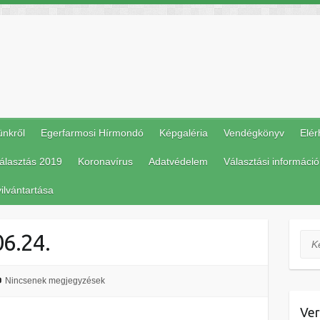
ünkről
Egerfarmosi Hírmondó
Képgaléria
Vendégkönyv
Elér
álasztás 2019
Koronavírus
Adatvédelem
Választási információ
ilvántartása
06.24.
Ker
Nincsenek megjegyzések
Ver