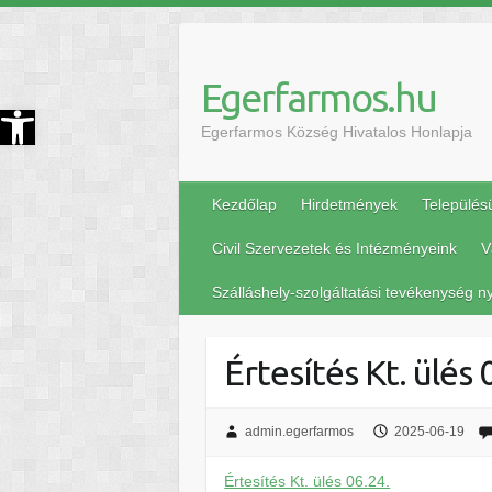
Egerfarmos.hu
szköztár megnyitása
Egerfarmos Község Hivatalos Honlapja
Kezdőlap
Hirdetmények
Település
Civil Szervezetek és Intézményeink
V
Szálláshely-szolgáltatási tevékenység ny
Értesítés Kt. ülés 
admin.egerfarmos
2025-06-19
Értesítés Kt. ülés 06.24.