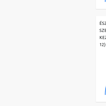
ÉS
SZ
KE
12)