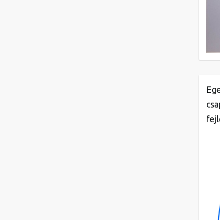
Ege
csa
fej