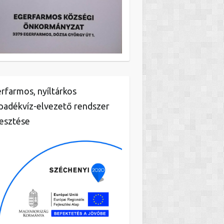
rfarmos, nyíltárkos
padékvíz-elvezető rendszer
lesztése