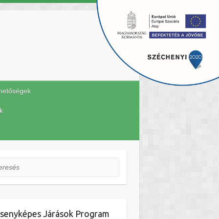
hetőségek
k
esés
senyképes Járások Program