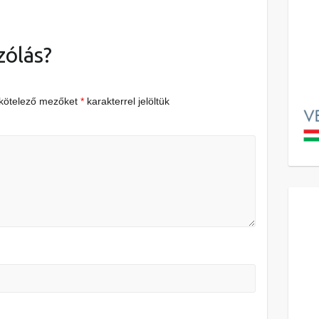
zólás?
 kötelező mezőket
*
karakterrel jelöltük