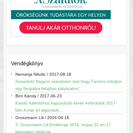
Vendégkönyv
Nemanja Nikolic
/
2017-08-18
Sziasztok! Nagyon szeretném már,hogy Farmos induljon
egy focipálya felújitási pályázaton!...
Bíró Károly
/
2017-06-23
Kandó Kálmánhoz kapcsolódó kerek évfordulók 2017-
ben A már jól átgondolt,...
Groszmann Lili
/
2016-04-16
3. Groszmann Lili Emléknap 2016. május 22-én 17
kilométert sétálunk...