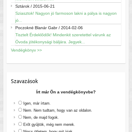
Sztárok
/
2015-06-21
Sziasztok! Nagyon jó farmoson lakni a pálya is nagyon
jó...
Poczokné Blanár Gabr
/
2014-02-06
Tisztelt Érdeklődők! Mindenkit szeretettel várunk az
Óvoda jótékonysági báljára. Jegyek...
Vendégkönyv >>
Szavazások
Írt már Ön a vendégkönyvbe?
Igen, már írtam.
Nem. Nem tudtam, hogy van az oldalon.
Nem, de majd fogok.
Erőt gyűjtök, még nem merek.
Nincs ötletem, hogy mit írjak.