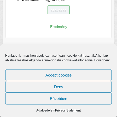
Eredmény
Honlapunk - más honlapokhoz hasonlóan - cookie-kat használ. A honlap
alkalmazásához elgendő a funkcionális cookie-kat elfogadnia. Bővebben:
Accept cookies
Deny
Bővebben
Copyright © 2026
Egerfarmos.hu
. A sablont készítette:
Colorlib
Működteti:
WordPress
Adatvédelem
Privacy Statement