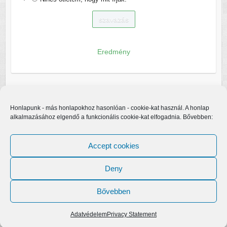
Eredmény
Honlapunk - más honlapokhoz hasonlóan - cookie-kat használ. A honlap
alkalmazásához elgendő a funkcionális cookie-kat elfogadnia. Bővebben:
Accept cookies
Deny
Bővebben
Copyright © 2026
Egerfarmos.hu
. A sablont készítette:
Colorlib
Működteti:
WordPress
Adatvédelem
Privacy Statement