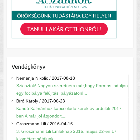
Vendégkönyv
Nemanja Nikolic
/
2017-08-18
Sziasztok! Nagyon szeretném már,hogy Farmos induljon
egy focipálya felújitási pályázaton!...
Bíró Károly
/
2017-06-23
Kandó Kálmánhoz kapcsolódó kerek évfordulók 2017-
ben A már jól átgondolt,...
Groszmann Lili
/
2016-04-16
3. Groszmann Lili Emléknap 2016. május 22-én 17
kilométert sétálunk...