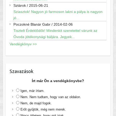
Sztárok
/
2015-06-21
Sziasztok! Nagyon jó farmoson lakni a pálya is nagyon
jó...
Poczokné Blanár Gabr
/
2014-02-06
Tisztelt Érdeklődők! Mindenkit szeretettel várunk az
Óvoda jótékonysági báljára. Jegyek...
Vendégkönyv >>
Szavazások
Írt már Ön a vendégkönyvbe?
Igen, már írtam.
Nem. Nem tudtam, hogy van az oldalon.
Nem, de majd fogok.
Erőt gyűjtök, még nem merek.
Nincs ötletem, hogy mit írjak.