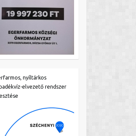
rfarmos, nyíltárkos
padékvíz-elvezető rendszer
lesztése