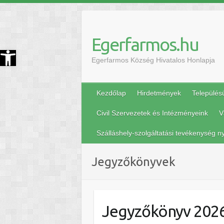
Egerfarmos.hu
szköztár megnyitása
Egerfarmos Község Hivatalos Honlapja
Kezdőlap
Hirdetmények
Település
Civil Szervezetek és Intézményeink
V
Szálláshely-szolgáltatási tevékenység ny
Jegyzőkönyvek
Jegyzőkönyv 2026.