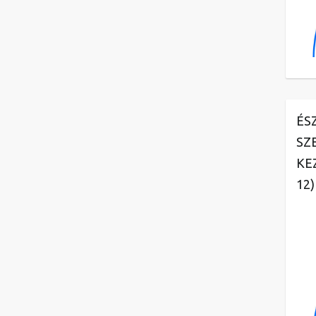
ÉS
SZ
KE
12)