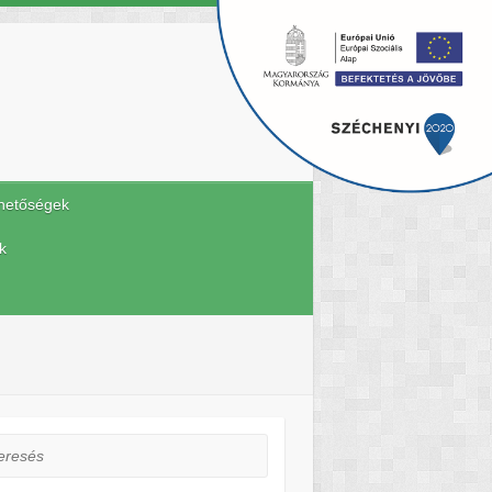
hetőségek
k
esés