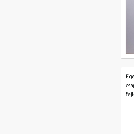
Ege
csa
fej