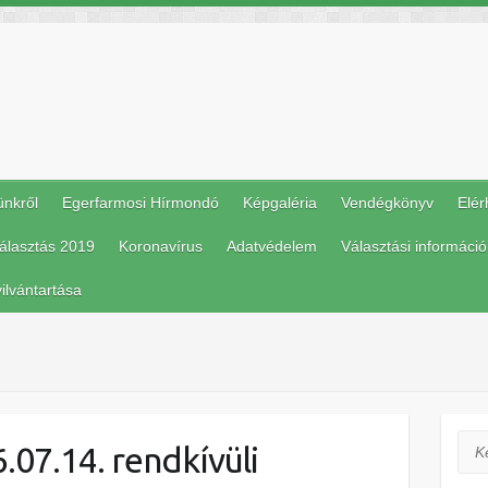
ünkről
Egerfarmosi Hírmondó
Képgaléria
Vendégkönyv
Elér
álasztás 2019
Koronavírus
Adatvédelem
Választási információ
ilvántartása
Ker
07.14. rendkívüli