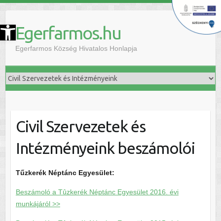
szköztár megnyitása
Egerfarmos.hu
Egerfarmos Község Hivatalos Honlapja
Civil Szervezetek és
Intézményeink beszámolói
Tűzkerék Néptánc Egyesület:
Beszámoló a Tûzkerék Néptánc Egyesület 2016. évi
munkájáról >>