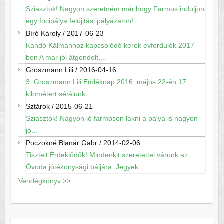
Sziasztok! Nagyon szeretném már,hogy Farmos induljon
egy focipálya felújitási pályázaton!...
Bíró Károly
/
2017-06-23
Kandó Kálmánhoz kapcsolódó kerek évfordulók 2017-
ben A már jól átgondolt,...
Groszmann Lili
/
2016-04-16
3. Groszmann Lili Emléknap 2016. május 22-én 17
kilométert sétálunk...
Sztárok
/
2015-06-21
Sziasztok! Nagyon jó farmoson lakni a pálya is nagyon
jó...
Poczokné Blanár Gabr
/
2014-02-06
Tisztelt Érdeklődők! Mindenkit szeretettel várunk az
Óvoda jótékonysági báljára. Jegyek...
Vendégkönyv >>