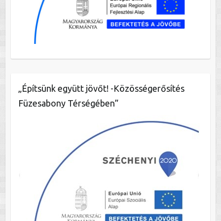
„Építsünk együtt jövőt! -Közösségerősítés
Füzesabony Térségében”