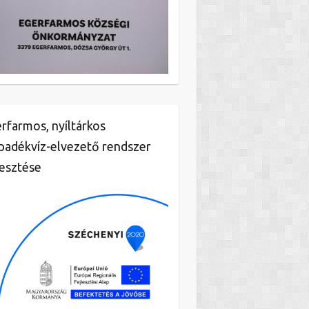
rfarmos, nyíltárkos
padékvíz-elvezető rendszer
lesztése