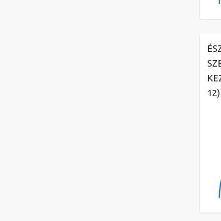
ÉS
SZ
KE
12)