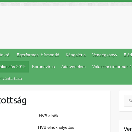
ünkről
Egerfarmosi Hírmondó
Képgaléria
Vendégkönyv
Elér
álasztás 2019
Koronavírus
Adatvédelem
Választási információ
ilvántartása
izottság
Ker
HVB elnök
 elnökhelyettes
Ver