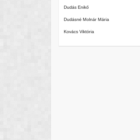
Dudás Enik
Dudásné Molnár 
Kovács Viktór