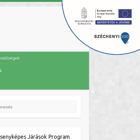
hetőségek
k
esés
senyképes Járások Program