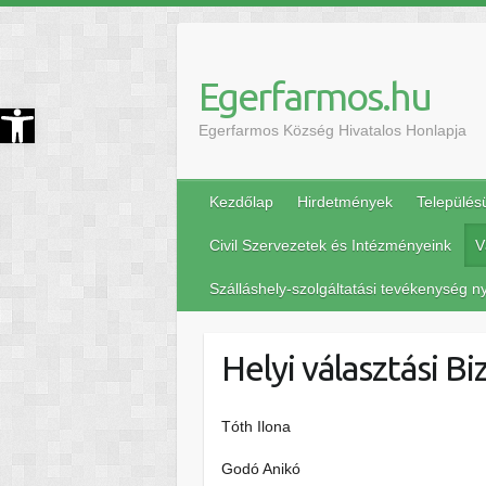
Egerfarmos.hu
szköztár megnyitása
Egerfarmos Község Hivatalos Honlapja
Kezdőlap
Hirdetmények
Település
Civil Szervezetek és Intézményeink
V
Szálláshely-szolgáltatási tevékenység ny
Helyi választási B
Tóth Ilona 
Godó Anikó HVB