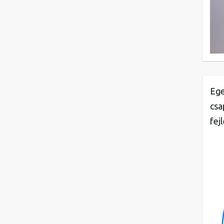
Ege
csa
fej