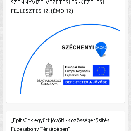
SZENNYVÍZELVEZETÉSI ÉS -KEZELÉSI
FEJLESZTÉS 12. (ÉMO 12)
„Építsünk együtt jövőt! -Közösségerősítés
Füzesabony Térségében”