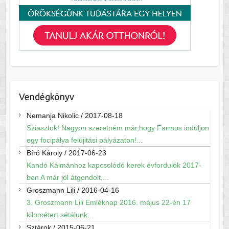
Vendégkönyv
Nemanja Nikolic
/
2017-08-18
Sziasztok! Nagyon szeretném már,hogy Farmos induljon
egy focipálya felújitási pályázaton!...
Bíró Károly
/
2017-06-23
Kandó Kálmánhoz kapcsolódó kerek évfordulók 2017-
ben A már jól átgondolt,...
Groszmann Lili
/
2016-04-16
3. Groszmann Lili Emléknap 2016. május 22-én 17
kilométert sétálunk...
Sztárok
/
2015-06-21