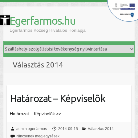
szköztár megnyitása
Egerfarmos.hu
Egerfarmos Község Hivatalos Honlapja
Választás 2014
Határozat – Képviselõk
Határozat – Képviselõk >>
admin.egerfarmos
2014-09-15
Választás 2014
Nincsenek megjegyzések