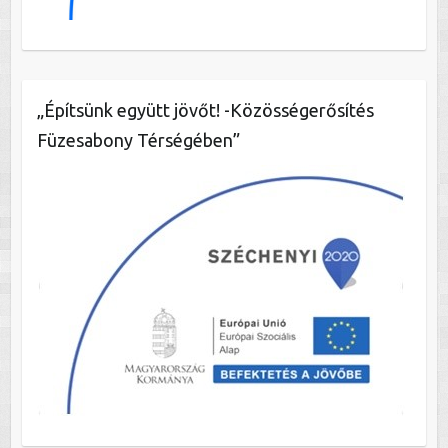
„Építsünk együtt jövőt! -Közösségerősítés
Füzesabony Térségében”