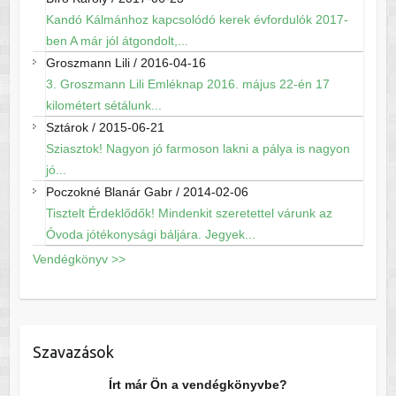
Kandó Kálmánhoz kapcsolódó kerek évfordulók 2017-
ben A már jól átgondolt,...
Groszmann Lili
/
2016-04-16
3. Groszmann Lili Emléknap 2016. május 22-én 17
kilométert sétálunk...
Sztárok
/
2015-06-21
Sziasztok! Nagyon jó farmoson lakni a pálya is nagyon
jó...
Poczokné Blanár Gabr
/
2014-02-06
Tisztelt Érdeklődők! Mindenkit szeretettel várunk az
Óvoda jótékonysági báljára. Jegyek...
Vendégkönyv >>
Szavazások
Írt már Ön a vendégkönyvbe?