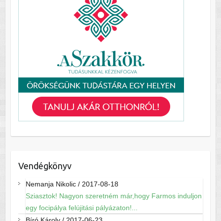
Vendégkönyv
Nemanja Nikolic
/
2017-08-18
Sziasztok! Nagyon szeretném már,hogy Farmos induljon
egy focipálya felújitási pályázaton!...
Bíró Károly
/
2017-06-23