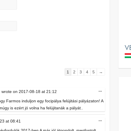
Guestbook
1
2
3
4
5
→
list
navigation
Toggle
...
o
wrote on
2017-08-18
at
21:12
this
metabox.
 Farmos induljon egy focipálya felújitási pályázaton! A
úgy is ezért jó volna ha felújitanák a pályát..
Toggle
...
23
at
08:41
this
metabox.
vfordulók 2017-ben A már jól átgondolt, megfontolt