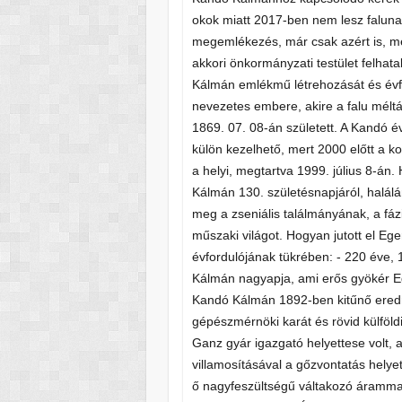
okok miatt 2017-ben nem lesz faluna
megemlékezés, már csak azért is, me
akkori önkormányzati testület felhat
Kálmán emlékmű létrehozását és év
nevezetes embere, akire a falu mélt
1869. 07. 08-án született. A Kandó év
külön kezelhető, mert 2000 előtt a 
a helyi, megtartva 1999. július 8-á
Kálmán 130. születésnapjáról, halál
meg a zseniális találmányának, a fázi
műszaki világot. Hogyan jutott el 
évfordulójának tükrében: - 220 éve,
Kálmán nagyapja, ami erős gyökér Eg
Kandó Kálmán 1892-ben kitűnő eredm
gépészmérnöki karát és rövid külföl
Ganz gyár igazgató helyettese volt, 
villamosításával a gőzvontatás helyet
ő nagyfeszültségű váltakozó áramma