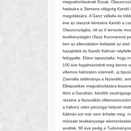
megvalósításának Észak- Olaszorszá
hatására a Siemens világcég Kandó 
megoldására. A Ganz vállalta és töb
éve az olaszok kérésére Kandó a csal
Olaszországba, ott az ő tervezte moz
tevékenységért Olasz Koronarend par
ben az ellenoldalon beléptek az első
hazajöttek és Kandó Kálmán népfelke
felügyelte. Ekkor tapasztalta, hogy m
100 éve fogalmazódott meg benne az 
villamos hálózaton üzemelő, új típu
Zseniális találmánya a fázisváltó, am
Elképzelése megvalósítására leszere
létre a Ganzban, később vezérigazgat
részére a fázisváltós villamosmozdon
a háború utáni pénzügyi helyzet mia
Kálmán ezt már nem érhette meg, m
műszaki tevékenysége elismeréseként
avatták, 90 éve pedig a Tudományos 