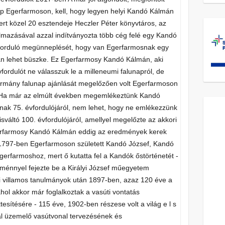
p Egerfarmoson, kell, hogy legyen helyi Kandó Kálmán
rt közel 20 esztendeje Heczler Péter könyvtáros, az
almazásával azzal indítványozta több cég felé egy Kandó
forduló megünneplését, hogy van Egerfarmosnak egy
án lehet büszke. Ez Egerfarmosy Kandó Kálmán, aki
fordulót ne válasszuk le a milleneumi falunapról, de
kormány falunap ajánlását megelőzően volt Egerfarmoson
n. Ha már az elmúlt években megemlékeztünk Kandó
ának 75. évfordulójáról, nem lehet, hogy ne emlékezzünk
sváltó 100. évfordulójáról, amellyel megelőzte az akkori
Egerfarmosy Kandó Kálmán eddig az eredmények kerek
 1797-ben Egerfarmoson született Kandó József, Kandó
erfarmoshoz, mert ő kutatta fel a Kandók őstörténetét -
énnyel fejezte be a Királyi József műegyetem
di villamos tanulmányok után 1897-ben, azaz 120 éve a
ahol akkor már foglalkoztak a vasúti vontatás
tesítésére - 115 éve, 1902-ben részese volt a világ e l s
l üzemelő vasútvonal tervezésének és