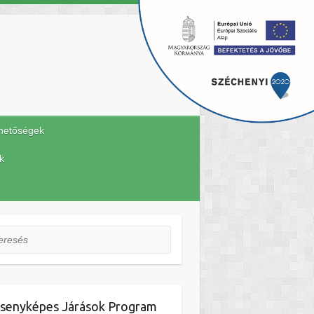
hetőségek
k
esés
senyképes Járások Program