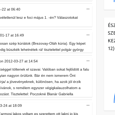
Toggle
...
-22
at
06:40
this
metabox.
véletlenül lesz e foci május 1. -én? Válaszotokat
ÉS
SZ
Toggle
...
01-17
at
16:49
this
KE
metabox.
san szép kúriátok (Brezovay-Oláh kúria). Egy képet
12)
ig büszkék lehetnétek rá! tisztelettel polgár györgy
Toggle
...
on
2012-03-27
at
14:54
this
metabox.
séggel töltenek el szavai. Valóban sokat fejlődött a falu
yian nagyon örülünk. Bár én nem ismerem Önt
ja/ a jövevényeknek, különösen, ha azok jól érzik
kívánok, s remélem egyszer végigkalauzolhatom a
zást. Tisztelettel: Poczokné Blanár Gabriella
Toggle
...
3-24
at
18:09
this
metabox.
armosi lakos voltam es szerettem ott lakni jo kis