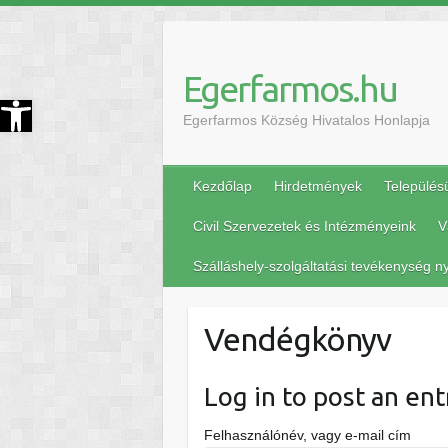
Egerfarmos.hu
szköztár megnyitása
Egerfarmos Község Hivatalos Honlapja
Kezdőlap
Hirdetmények
Település
Civil Szervezetek és Intézményeink
V
Szálláshely-szolgáltatási tevékenység ny
Vendégkönyv
Log in to post an ent
Felhasználónév, vagy e-mail cím