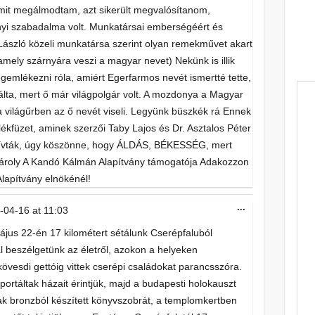
mit megálmodtam, azt sikerült megvalósítanom,
yi szabadalma volt. Munkatársai emberségéért és
László közeli munkatársa szerint olyan remekművet akart
amely szárnyára veszi a magyar nevet) Nekünk is illik
egemlékezni róla, amiért Egerfarmos nevét ismertté tette,
ta, mert ő már világpolgár volt. A mozdonya a Magyar
a világűrben az ő nevét viseli. Legyünk büszkék rá Ennek
lékfüzet, aminek szerzői Taby Lajos és Dr. Asztalos Péter
 hívták, úgy köszönne, hogy ÁLDÁS, BÉKESSÉG, mert
 Károly A Kandó Kálmán Alapítvány támogatója Adakozzon
lapítvány elnökénél!
Toggle
...
-04-16
at
11:03
this
metabox.
jus 22-én 17 kilométert sétálunk Cserépfaluból
beszélgetünk az életről, azokon a helyeken
övesdi gettóig vittek cserépi családokat parancsszóra.
ortáltak házait érintjük, majd a budapesti holokauszt
k bronzból készített könyvszobrát, a templomkertben