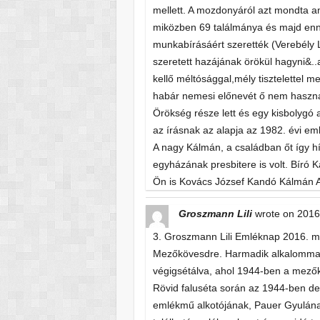
mellett. A mozdonyáról azt mondta a
miközben 69 találmánya és majd enn
munkabírásáért szerették (Verebély 
szeretett hazájának örökül hagyni&..
kellő méltósággal,mély tisztelettel m
habár nemesi előnevét ő nem használ
Örökség része lett és egy kisbolygó 
az írásnak az alapja az 1982. évi em
A nagy Kálmán, a családban őt így
egyházának presbitere is volt. Bíró
Ön is Kovács József Kandó Kálmán A
Groszmann Lili
wrote on
2016
3. Groszmann Lili Emléknap 2016. má
Mezőkövesdre. Harmadik alkalommal 
végigsétálva, ahol 1944-ben a mezők
Rövid faluséta során az 1944-ben dep
emlékmű alkotójának, Pauer Gyulána