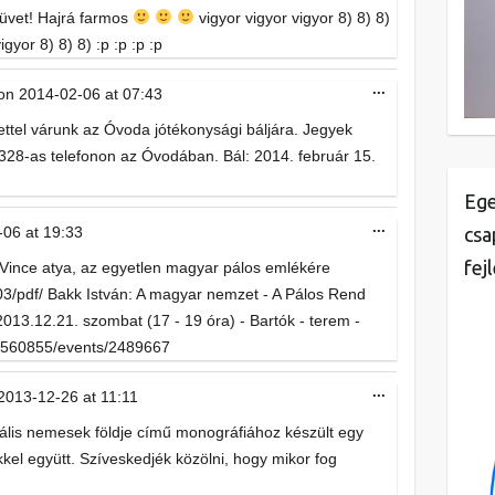
füvet! Hajrá farmos
vigyor vigyor vigyor 8) 8) 8)
igyor 8) 8) 8) :p :p :p :p
Toggle
...
on
2014-02-06
at
07:43
this
metabox.
tettel várunk az Óvoda jótékonysági báljára. Jegyek
-328-as telefonon az Óvodában. Bál: 2014. február 15.
Ege
Toggle
...
-06
at
19:33
csa
this
metabox.
fej
a Vince atya, az egyetlen magyar pálos emlékére
3/pdf/ Bakk István: A magyar nemzet - A Pálos Rend
13.12.21. szombat (17 - 19 óra) - Bartók - terem -
/2560855/events/2489667
Toggle
...
2013-12-26
at
11:11
this
metabox.
riális nemesek földje című monográfiához készült egy
kkel együtt. Szíveskedjék közölni, hogy mikor fog