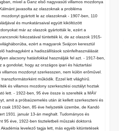
gban, mivel a Ganz első nagyvasúti villamos mozdonya
Kálmánt javasolta az olaszoknak a probléma
b mozdonyt gyártott le az olaszoknak - 1907-ben, 110
ádjával és munkatársaival együtt kiköltözött
donyokat már az olaszok gyártották le, ezért a
ancsnoki fokozatával tüntették ki, de az olaszok 1915-
 világháborúba, ezért a magyarok Svájcon keresztül
lő hadnagyként a hadiszállítások szénfelhasználását
ilyen alacsony hatásfokkal használják fel azt. - 1917-ben,
a gondolat, hogy az országos ipari és háztartási
sú villamos mozdonyt szerkesszen, nem külön erőművel.
i transzformátorként működik. Ezzel lett világhírű.
lték és villamos mozdony szerkesztési osztályt hoztak
ó lett. - 1922-ben, 95 éve össze is szerelték a MÁV
yt, amit a próbaüzemelés után át kellett szerkeszteni és
tt csak 1932-ben, 85 éve helyzeték üzembe, de Kandó
ert 1931. január 13-án meghalt. Tudományos és
 95 éve, 1922-ben tiszteletbeli műszaki doktorrá
Akadémia levelező tagja lett, más egyéb kitüntetések