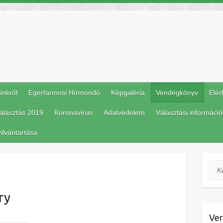
ünkről
Egerfarmosi Hírmondó
Képgaléria
Vendégkönyv
Elér
álasztás 2019
Koronavírus
Adatvédelem
Választási információ
ilvántartása
Ker
ry
Ver