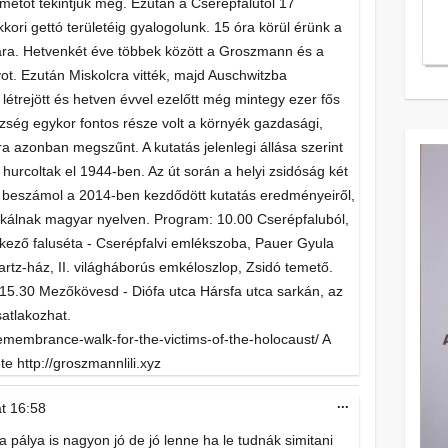
emetőt tekintjük meg. Ezután a Cserépfalutól 17
kori gettó területéig gyalogolunk. 15 óra körül érünk a
ára. Hetvenkét éve többek között a Groszmann és a
vot. Ezután Miskolcra vitték, majd Auschwitzba
létrejött és hetven évvel ezelőtt még mintegy ezer fős
község egykor fontos része volt a környék gazdasági,
ra azonban megszűnt. A kutatás jelenlegi állása szerint
urcoltak el 1944-ben. Az út során a helyi zsidóság két
án beszámol a 2014-ben kezdődött kutatás eredményeiről,
ikálnak magyar nyelven. Program: 10.00 Cserépfaluból,
ékező faluséta - Cserépfalvi emlékszoba, Pauer Gyula
z-ház, II. világháborús emkéloszlop, Zsidó temető.
15.30 Mezőkövesd - Diófa utca Hársfa utca sarkán, az
atlakozhat.
remembrance-walk-for-the-victims-of-the-holocaust/ A
e http://groszmannlili.xyz
Toggle
...
at
16:58
this
metabox.
 pálya is nagyon jó de jó lenne ha le tudnák simitani