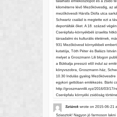
található emlékoszlopot és a zsidó t
kilométerre lévő Mezőkövesdig, az ak
mezőkövesdi Hársfa Diófa utca sark
Schwartz család is megtette ezt a tá
deportálták őket. A 18. század végén 
Cserépfalu-környékbéli izraelita hit
társadalmi és kulturális életének, má
931 Mezőkövesd környékbeli embert h
kutatója, Tóth Péter és Balázs Istv
melyet a Groszmann Lili blogon publ
a Bükkalja presszó elől indul az eml
könyvszobra, Groszmann-ház, Schwart
10.30 Indulás gyalog Mezőkövesdre 
egykori gettóban emlékezés. Bárki cs
http://groszmannlili.xyz/2016/03/17/
Cserépfalu környéki zsidóság történet
Sztárok
wrote on
2015-06-21
Sziasztok! Nagyon jó farmoson lakni a