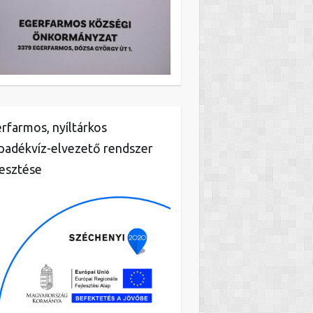
rfarmos, nyíltárkos
padékvíz-elvezető rendszer
lesztése