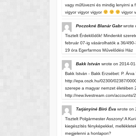
vagy műfüvezni és mindig lenyirni a 
vigyor vigyor vigyor
vigyor v
Poczokné Blanár Gabr
wrote 
Tisztelt Érdeklődők! Mindenkit szere
február 07-ig vásárolhatók a 36/490
19 óra Egerfarmos Művelődési Ház
Bakk István
wrote on
2014-01
Bakk István - Bakk Erzsébet: P. Árv
http://epa.oszk.hu/02300/02387/0000
szerepe a magyar nemzet életében 20
http://new.livestream.com/accounts
Tarjányiné Bíró Éva
wrote on
Tisztelt Polgármester Asszony! A Ku
kiegészítés fényképekkel, melléklete
megjelenni a honlapon?