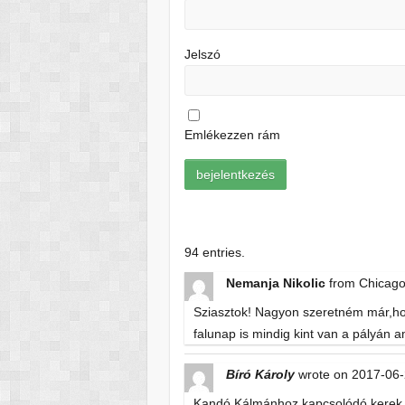
Jelszó
Emlékezzen rám
94 entries.
Nemanja Nikolic
from
Chicag
Sziasztok! Nagyon szeretném már,hogy
falunap is mindig kint van a pályán am
Bíró Károly
wrote on
2017-06-
Kandó Kálmánhoz kapcsolódó kerek é