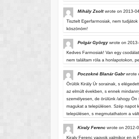
Mihály Zsolt
wrote on
2013-04
Tisztelt Egerfarmosiak, nem tudjátok 
köszönöm!
Polgár György
wrote on
2013-
Kedves Farmosiak! Van egy csodálato
nem találtam róla a honlapotokon, ped
Poczokné Blanár Gabr
wrote 
Örülök Király Úr sorainak, s elégedett
az elmúlt években, s ennek mindann
személyesen, de örülünk /ahogy Ön ír
magukat a településen. Szép napot 
településen, s megmutathatom a válto
Kiraly Ferenc
wrote on
2012-0
Kiraly Ferenc vagyok,valmikor en is F