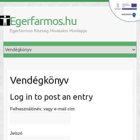
szköztár megnyitása
Egerfarmos.hu
Egerfarmos Község Hivatalos Honlapja
Vendégkönyv
Log in to post an entry
Felhasználónév, vagy e-mail cím
Jelszó