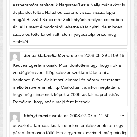
eszperantóra tanítottuk.Nagyszerű ez a Nelly már akkor is
dupla időt töltött Nálad,és azóta is vissza vissza lopja
magát Hozzád.Nincs már Zoli bátyánk,amilyen csendben
élt, el is ment.A modoráról lehetne vitát nyitni, de minden
szava és tette Érted volt.Isten nyugosztalja,őrízd meg
emlékét.
Toggle
...
Jónás Gabriella Vivi
wrote on
2008-08-29
at
09:46
this
metabo
Kedves Egerfarmosiak! Most döntöttem úgy, hogy irok a
vendégkönyvbe. Elég sokszor szoktam látogatni a
honlapot. 8 éve élek itt szüleimmel és három szeretettre
méltó testvéremmel. : :p Csalódtam, amikor megláttam,
hogy még nincsenek képek a 2008-as falunapról. sírás
Remélem, hogy azért majd fent lesznek.
Toggle
...
birinyi tamás
wrote on
2008-07-07
at
11:50
this
metabo
üdvözlet a farmosiaknak. remélem emlékszenek rám egy
páran. farmoson tőltöttem a gyermek éveimet. még mindig