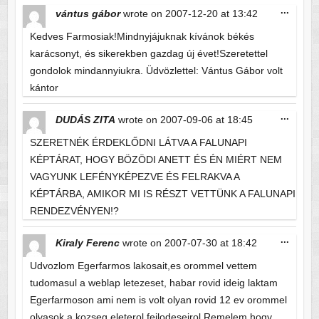
Toggle
...
vántus gábor
wrote on
2007-12-20
at
13:42
this
metabo
Kedves Farmosiak!Mindnyjájuknak kívánok békés
karácsonyt, és sikerekben gazdag új évet!Szeretettel
gondolok mindannyiukra. Üdvözlettel: Vántus Gábor volt
kántor
Toggle
...
DUDÁS ZITA
wrote on
2007-09-06
at
18:45
this
metabo
SZERETNÉK ÉRDEKLŐDNI LÁTVA A FALUNAPI
KÉPTÁRAT, HOGY BÖZÖDI ANETT ÉS ÉN MIÉRT NEM
VAGYUNK LEFÉNYKÉPEZVE ÉS FELRAKVA A
KÉPTÁRBA, AMIKOR MI IS RÉSZT VETTÜNK A FALUNAPI
RENDEZVÉNYEN!?
Toggle
...
Kiraly Ferenc
wrote on
2007-07-30
at
18:42
this
metabo
Udvozlom Egerfarmos lakosait,es orommel vettem
tudomasul a weblap letezeset, habar rovid ideig laktam
Egerfarmoson ami nem is volt olyan rovid 12 ev orommel
olvasok a kozseg eleterol fejlodeseirol.Remelem,hogy