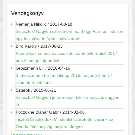
Vendégkönyv
Nemanja Nikolic
/
2017-08-18
Sziasztok! Nagyon szeretném már,hogy Farmos induljon
egy focipálya felújitási pályázaton!...
Bíró Károly
/
2017-06-23
Kandó Kálmánhoz kapcsolódó kerek évfordulók 2017-
ben A már jól átgondolt,...
Groszmann Lili
/
2016-04-16
3. Groszmann Lili Emléknap 2016. május 22-én 17
kilométert sétálunk...
Sztárok
/
2015-06-21
Sziasztok! Nagyon jó farmoson lakni a pálya is nagyon
jó...
Poczokné Blanár Gabr
/
2014-02-06
Tisztelt Érdeklődők! Mindenkit szeretettel várunk az
Óvoda jótékonysági báljára. Jegyek...
Vendégkönyv >>