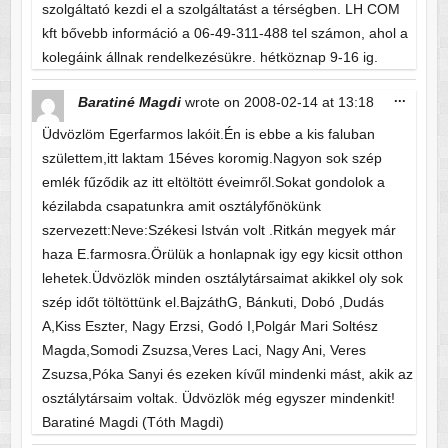
szolgáltató kezdi el a szolgáltatást a térségben. LH COM
kft bővebb információ a 06-49-311-488 tel számon, ahol a
kolegáink állnak rendelkezésükre. hétköznap 9-16 ig.
Toggle
...
Baratiné Magdi
wrote on
2008-02-14
at
13:18
this
metabo
Üdvözlöm Egerfarmos lakóit.Én is ebbe a kis faluban
születtem,itt laktam 15éves koromig.Nagyon sok szép
emlék fűződik az itt eltöltött éveimről.Sokat gondolok a
kézilabda csapatunkra amit osztályfőnökünk
szervezett:Neve:Székesi István volt .Ritkán megyek már
haza E.farmosra.Örülük a honlapnak igy egy kicsit otthon
lehetek.Üdvözlök minden osztálytársaimat akikkel oly sok
szép időt töltöttünk el.BajzáthG, Bánkuti, Dobó ,Dudás
A,Kiss Eszter, Nagy Erzsi, Godó I,Polgár Mari Soltész
Magda,Somodi Zsuzsa,Veres Laci, Nagy Ani, Veres
Zsuzsa,Póka Sanyi és ezeken kívűl mindenki mást, akik az
osztálytársaim voltak. Üdvözlök még egyszer mindenkit!
Baratiné Magdi (Tóth Magdi)