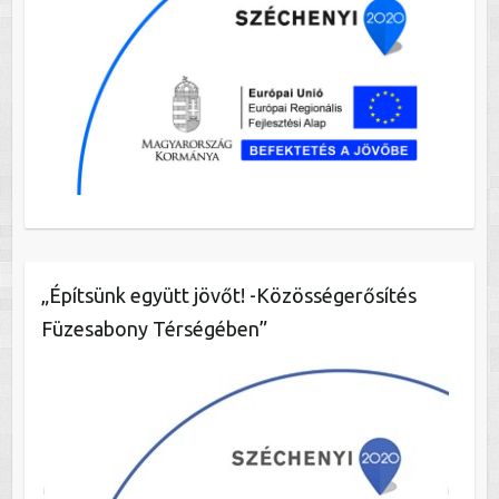
„Építsünk együtt jövőt! -Közösségerősítés
Füzesabony Térségében”