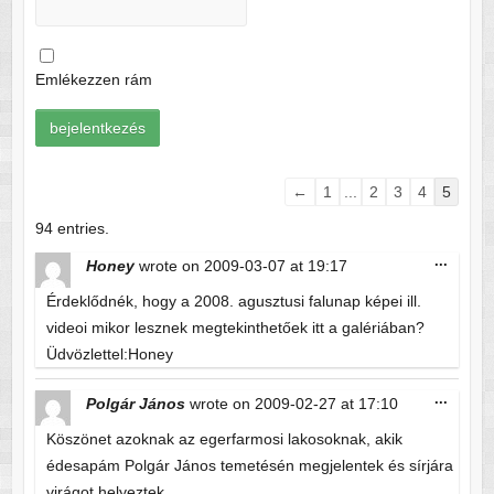
Emlékezzen rám
Guestbook
←
1
...
2
3
4
5
list
94 entries.
navigation
Toggle
...
Honey
wrote on
2009-03-07
at
19:17
this
metabo
Érdeklődnék, hogy a 2008. agusztusi falunap képei ill.
videoi mikor lesznek megtekinthetőek itt a galériában?
Üdvözlettel:Honey
Toggle
...
Polgár János
wrote on
2009-02-27
at
17:10
this
metabo
Köszönet azoknak az egerfarmosi lakosoknak, akik
édesapám Polgár János temetésén megjelentek és sírjára
virágot helyeztek.