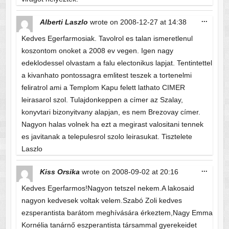
Toggle
...
Alberti Laszlo
wrote on
2008-12-27
at
14:38
this
metabo
Kedves Egerfarmosiak. Tavolrol es talan ismeretlenul
koszontom onoket a 2008 ev vegen. Igen nagy
edeklodessel olvastam a falu electonikus lapjat. Tentintettel
a kivanhato pontossagra emlitest teszek a tortenelmi
feliratrol ami a Templom Kapu felett lathato CIMER
leirasarol szol. Tulajdonkeppen a címer az Szalay,
konyvtari bizonyitvany alapjan, es nem Brezovay címer.
Nagyon halas volnek ha ezt a megirast valositani tennek
es javitanak a telepulesrol szolo leirasukat. Tisztelete
Laszlo
Toggle
...
Kiss Orsika
wrote on
2008-09-02
at
20:16
this
metabo
Kedves Egerfarmos!Nagyon tetszel nekem.A lakosaid
nagyon kedvesek voltak velem.Szabó Zoli kedves
ezsperantista barátom meghívására érkeztem,Nagy Emma
Kornélia tanárnő eszperantista társammal gyerekeidet