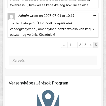
tovabra is uj hirekkel es kepekkel fog bovulni az oldal.
Toggle
...
Admin
wrote on
2007-07-01
at
10:17
this
metabo
Tisztelt Látogató! Üdvözöljük településünk
vendégkönyvénél, amennyiben hozzászólása van kérjük
ossza meg velünk. Köszönjük!
Guestbook
←
1
...
2
3
4
5
list
navigation
Keresés
Versenyképes Járások Program