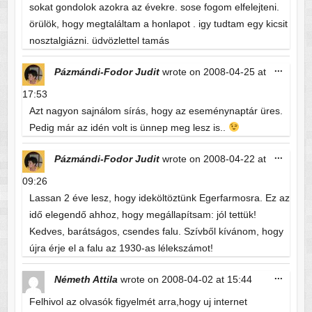
sokat gondolok azokra az évekre. sose fogom elfelejteni.
örülök, hogy megtaláltam a honlapot . igy tudtam egy kicsit
nosztalgiázni. üdvözlettel tamás
Toggle
...
Pázmándi-Fodor Judit
wrote on
2008-04-25
at
this
metabo
17:53
Azt nagyon sajnálom sírás, hogy az eseménynaptár üres.
Pedig már az idén volt is ünnep meg lesz is..
Toggle
...
Pázmándi-Fodor Judit
wrote on
2008-04-22
at
this
metabo
09:26
Lassan 2 éve lesz, hogy ideköltöztünk Egerfarmosra. Ez az
idő elegendő ahhoz, hogy megállapítsam: jól tettük!
Kedves, barátságos, csendes falu. Szívből kívánom, hogy
újra érje el a falu az 1930-as lélekszámot!
Toggle
...
Németh Attila
wrote on
2008-04-02
at
15:44
this
metabo
Felhivol az olvasók figyelmét arra,hogy uj internet