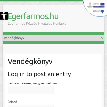
szköztár megnyitása
Egerfarmos.hu
Egerfarmos Község Hivatalos Honlapja
Vendégkönyv
Log in to post an entry
Felhasználónév, vagy e-mail cím
Jelszó