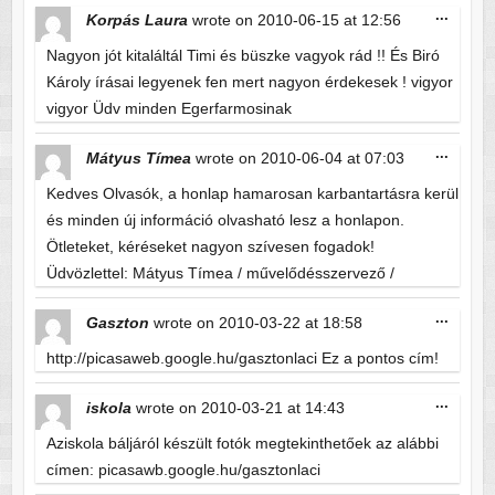
Toggle
...
Korpás Laura
wrote on
2010-06-15
at
12:56
this
metabo
Nagyon jót kitaláltál Timi és büszke vagyok rád !! És Biró
Károly írásai legyenek fen mert nagyon érdekesek ! vigyor
vigyor Üdv minden Egerfarmosinak
Toggle
...
Mátyus Tímea
wrote on
2010-06-04
at
07:03
this
metabo
Kedves Olvasók, a honlap hamarosan karbantartásra kerül
és minden új információ olvasható lesz a honlapon.
Ötleteket, kéréseket nagyon szívesen fogadok!
Üdvözlettel: Mátyus Tímea / művelődésszervező /
Toggle
...
Gaszton
wrote on
2010-03-22
at
18:58
this
metabo
http://picasaweb.google.hu/gasztonlaci Ez a pontos cím!
Toggle
...
iskola
wrote on
2010-03-21
at
14:43
this
metabo
Aziskola báljáról készült fotók megtekinthetőek az alábbi
címen: picasawb.google.hu/gasztonlaci