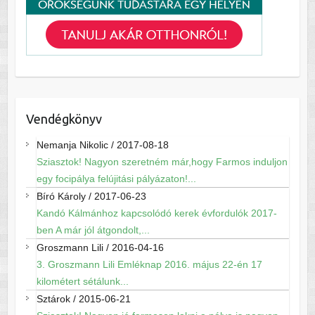
Vendégkönyv
Nemanja Nikolic
/
2017-08-18
Sziasztok! Nagyon szeretném már,hogy Farmos induljon
egy focipálya felújitási pályázaton!...
Bíró Károly
/
2017-06-23
Kandó Kálmánhoz kapcsolódó kerek évfordulók 2017-
ben A már jól átgondolt,...
Groszmann Lili
/
2016-04-16
3. Groszmann Lili Emléknap 2016. május 22-én 17
kilométert sétálunk...
Sztárok
/
2015-06-21