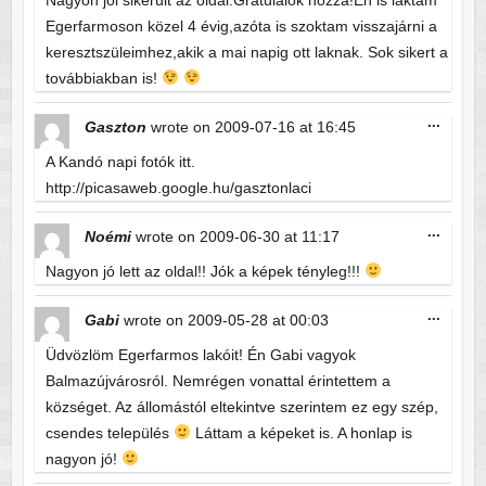
Nagyon jól sikerült az oldal.Gratulálok hozzá!Én is laktam
Egerfarmoson közel 4 évig,azóta is szoktam visszajárni a
keresztszüleimhez,akik a mai napig ott laknak. Sok sikert a
továbbiakban is!
Toggle
...
Gaszton
wrote on
2009-07-16
at
16:45
this
metabo
A Kandó napi fotók itt.
http://picasaweb.google.hu/gasztonlaci
Toggle
...
Noémi
wrote on
2009-06-30
at
11:17
this
metabo
Nagyon jó lett az oldal!! Jók a képek tényleg!!!
Toggle
...
Gabi
wrote on
2009-05-28
at
00:03
this
metabo
Üdvözlöm Egerfarmos lakóit! Én Gabi vagyok
Balmazújvárosról. Nemrégen vonattal érintettem a
községet. Az állomástól eltekintve szerintem ez egy szép,
csendes település
Láttam a képeket is. A honlap is
nagyon jó!