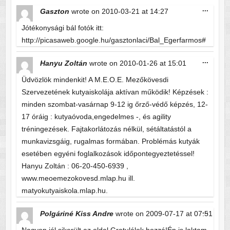
Toggle
...
Gaszton
wrote on
2010-03-21
at
14:27
this
metabo
Jótékonysági bál fotók itt:
http://picasaweb.google.hu/gasztonlaci/Bal_Egerfarmos#
Toggle
...
Hanyu Zoltán
wrote on
2010-01-26
at
15:01
this
metabo
Üdvözlök mindenkit! A M.E.O.E. Mezőkövesdi
Szervezetének kutyaiskolája aktívan működik! Képzések :
minden szombat-vasárnap 9-12 ig őrző-védő képzés, 12-
17 óráig : kutyaóvoda,engedelmes -, és agility
tréningezések. Fajtakorlátozás nélkül, sétáltatástól a
munkavizsgáig, rugalmas formában. Problémás kutyák
esetében egyéni foglalkozások időpontegyeztetéssel!
Hanyu Zoltán : 06-20-450-6939 ,
www.meoemezokovesd.mlap.hu ill.
matyokutyaiskola.mlap.hu.
Toggle
...
Polgáriné Kiss Andre
wrote on
2009-07-17
at
07:51
this
metabo