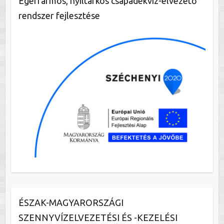
Egerfarmos, nyíltárkos csapadékvíz-elvezető
rendszer fejlesztése
ÉSZAK-MAGYARORSZÁGI
SZENNYVÍZELVEZETÉSI ÉS -KEZELÉSI