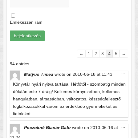
Emlékezzen rám
Guestbook
←
1
2
3
4
5
→
list
94 entries.
navigation
Toggle
...
Mátyus Tímea
wrote on
2010-06-18
at
11:43
this
metabo
Könyvtár nyári nyitva tartása: Hétfőtől - szombatig minden
délután este 7 óráig! Kellemes környezetben, kellemes
hangulatban, társaságban, változatos, készségfejlesztő
foglalkozásokkal várom az érdeklődő gyermekeket és
fiatalokat.
Toggle
...
Poczokné Blanár Gabr
wrote on
2010-06-16
at
this
metabo
11:24