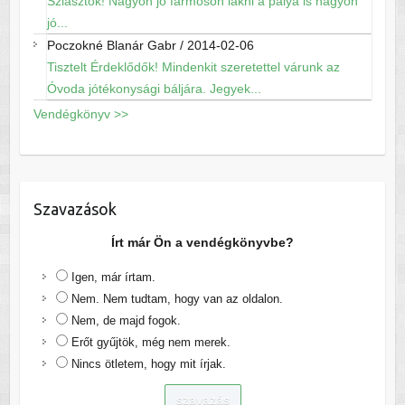
Sziasztok! Nagyon jó farmoson lakni a pálya is nagyon
jó...
Poczokné Blanár Gabr
/
2014-02-06
Tisztelt Érdeklődők! Mindenkit szeretettel várunk az
Óvoda jótékonysági báljára. Jegyek...
Vendégkönyv >>
Szavazások
Írt már Ön a vendégkönyvbe?
Igen, már írtam.
Nem. Nem tudtam, hogy van az oldalon.
Nem, de majd fogok.
Erőt gyűjtök, még nem merek.
Nincs ötletem, hogy mit írjak.