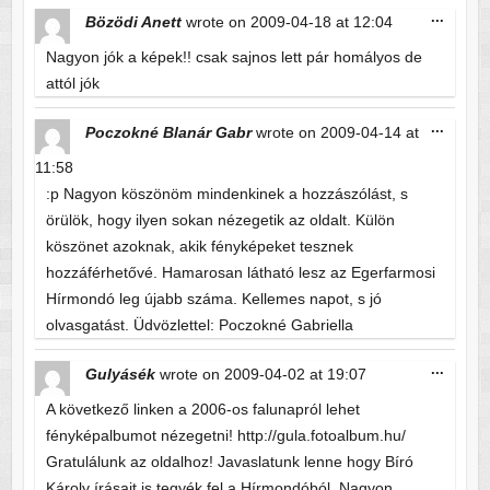
Toggle
...
Bözödi Anett
wrote on
2009-04-18
at
12:04
this
metabo
Nagyon jók a képek!! csak sajnos lett pár homályos de
attól jók
Toggle
...
Poczokné Blanár Gabr
wrote on
2009-04-14
at
this
metabo
11:58
:p Nagyon köszönöm mindenkinek a hozzászólást, s
örülök, hogy ilyen sokan nézegetik az oldalt. Külön
köszönet azoknak, akik fényképeket tesznek
hozzáférhetővé. Hamarosan látható lesz az Egerfarmosi
Hírmondó leg újabb száma. Kellemes napot, s jó
olvasgatást. Üdvözlettel: Poczokné Gabriella
Toggle
...
Gulyásék
wrote on
2009-04-02
at
19:07
this
metabo
A következő linken a 2006-os falunapról lehet
fényképalbumot nézegetni! http://gula.fotoalbum.hu/
Gratulálunk az oldalhoz! Javaslatunk lenne hogy Bíró
Károly írásait is tegyék fel a Hírmondóból. Nagyon