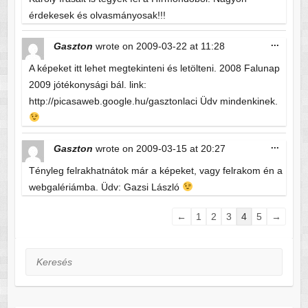
érdekesek és olvasmányosak!!!
Toggle
...
Gaszton
wrote on
2009-03-22
at
11:28
this
metabo
A képeket itt lehet megtekinteni és letölteni. 2008 Falunap
2009 jótékonysági bál. link:
http://picasaweb.google.hu/gasztonlaci Üdv mindenkinek.
Toggle
...
Gaszton
wrote on
2009-03-15
at
20:27
this
metabo
Tényleg felrakhatnátok már a képeket, vagy felrakom én a
webgalériámba. Üdv: Gazsi László
Guestbook
←
1
2
3
4
5
→
list
navigation
Keresés