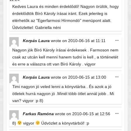
Kedves Laura és minden érdeklődő! Nagyon örülök, hogy
érdeklődtök Bíró Károly írásai iránt. Ezek jelenleg is
elérhetők az "Egerfarmosi Hírmondó" menüpont alatt.
Üdvözlettel: Gabriella néni
Toggle
...
Korpás Laura
wrote on
2010-06-16
at
11:11
this
metabo
Nagyon jók Bíró Károly írásai érdekesek . Farmoson nem
csak az utcán kell menni hanem tudni is kell , a történetét
és erre a válaszra ott van Bíró Károly . vigyor
Toggle
...
Korpás Laura
wrote on
2010-06-15
at
13:00
this
metabo
Timi nagyon jó veled lenni a könyvtárba . És azok a jó
ötletek hurrá nagyon jó .Minél több ötlet annál jobb . Mi
van? vigyor :p 8)
Toggle
...
Farkas Ramóna
wrote on
2010-06-15
at
12:56
this
metabo
8)
vigyor
Üdvözlet a könyvtárból! :p