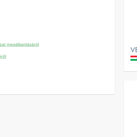
yzat megállapításáról
éről