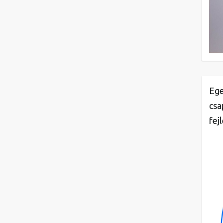
Ege
csa
fej