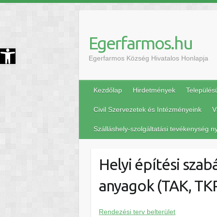
Egerfarmos.hu
szköztár megnyitása
Egerfarmos Község Hivatalos Honlapja
Kezdőlap
Hirdetmények
Település
Civil Szervezetek és Intézményeink
V
Szálláshely-szolgáltatási tevékenység ny
Helyi építési szab
anyagok (TAK, TK
Rendezési terv belterület