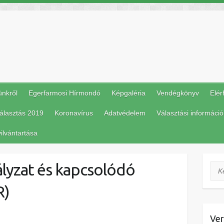
ünkről
Egerfarmosi Hírmondó
Képgaléria
Vendégkönyv
Elér
álasztás 2019
Koronavírus
Adatvédelem
Választási információ
ilvántartása
ályzat és kapcsolódó
Ker
R)
Ver