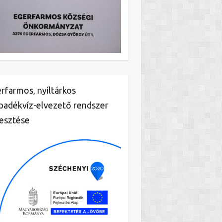
rfarmos, nyíltárkos
padékvíz-elvezető rendszer
lesztése