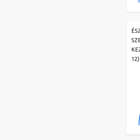
ÉS
SZ
KE
12)