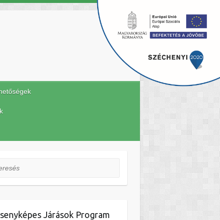
hetőségek
k
esés
senyképes Járások Program