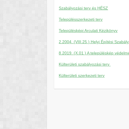
Szabályozási terv és HÉSZ
Településszerkezeti terv
Településképi Arculati Kézikönyv
2.2004. (VIII.25.) Helyi Építési Szabál
8.2019. (X.01.) A településkép védelm
Külterületi szabályozási terv
Külterületi szerkezeti terv