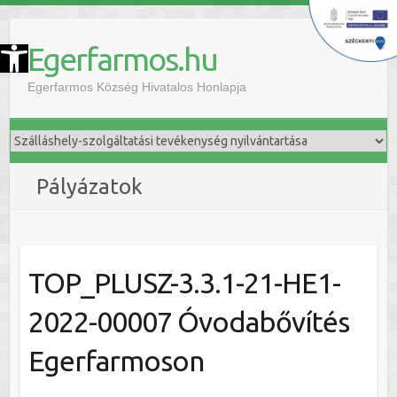
szköztár megnyitása
Egerfarmos.hu
Egerfarmos Község Hivatalos Honlapja
Pályázatok
TOP_PLUSZ-3.3.1-21-HE1-
2022-00007 Óvodabővítés
Egerfarmoson