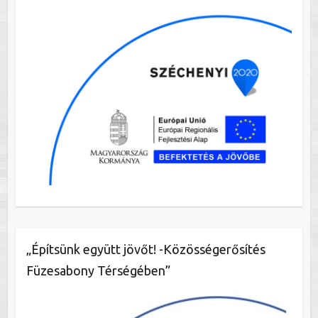
„Építsünk együtt jövőt! -Közösségerősítés
Füzesabony Térségében”