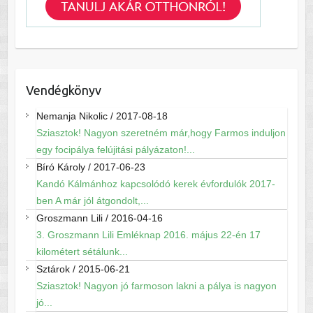
Vendégkönyv
Nemanja Nikolic
/
2017-08-18
Sziasztok! Nagyon szeretném már,hogy Farmos induljon
egy focipálya felújitási pályázaton!...
Bíró Károly
/
2017-06-23
Kandó Kálmánhoz kapcsolódó kerek évfordulók 2017-
ben A már jól átgondolt,...
Groszmann Lili
/
2016-04-16
3. Groszmann Lili Emléknap 2016. május 22-én 17
kilométert sétálunk...
Sztárok
/
2015-06-21
Sziasztok! Nagyon jó farmoson lakni a pálya is nagyon
jó...