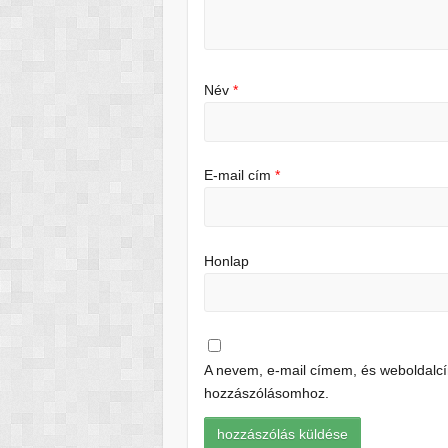
Név
*
E-mail cím
*
Honlap
A nevem, e-mail címem, és weboldal
hozzászólásomhoz.