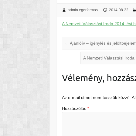
admin.egerfarmos
2014-08-22
A Nemzeti Választási Iroda 2014. évi h
←
Ajánlóív – igénylés és jelöltbejel
A Nemzeti Választási Iroda 
Vélemény, hozzás
Az e-mail címet nem tesszük közzé.
A
Hozzászólás
*