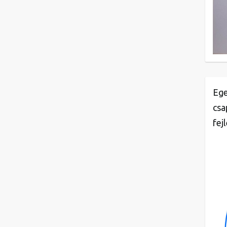
Ege
csa
fej