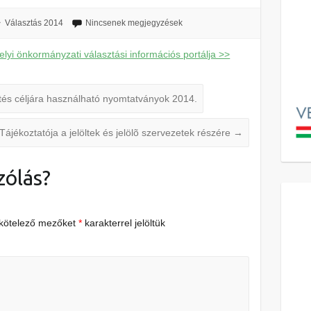
Választás 2014
Nincsenek megjegyzések
elyi önkormányzati választási információs portálja >>
entés céljára használható nyomtatványok 2014.
Tájékoztatója a jelöltek és jelölõ szervezetek részére
→
zólás?
 kötelező mezőket
*
karakterrel jelöltük