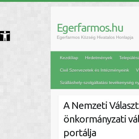
Egerfarmos.hu
szköztár megnyitása
Egerfarmos Község Hivatalos Honlapja
Kezdőlap
Hirdetmények
Település
Civil Szervezetek és Intézményeink
V
Szálláshely-szolgáltatási tevékenység ny
A Nemzeti Választá
önkormányzati vál
portálja