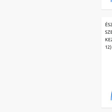
ÉS
SZ
KE
12)