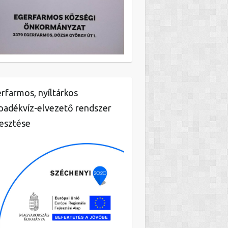
rfarmos, nyíltárkos
padékvíz-elvezető rendszer
lesztése