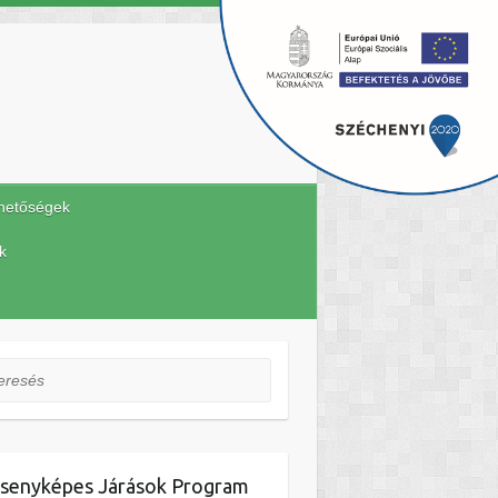
hetőségek
k
esés
senyképes Járások Program