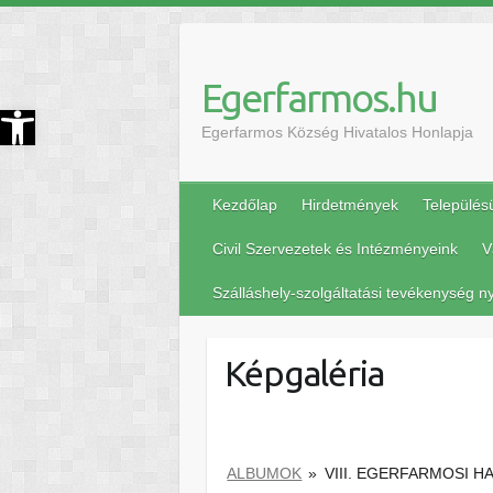
Egerfarmos.hu
szköztár megnyitása
Egerfarmos Község Hivatalos Honlapja
Kezdőlap
Hirdetmények
Település
Civil Szervezetek és Intézményeink
V
Szálláshely-szolgáltatási tevékenység ny
Képgaléria
ALBUMOK
»
VIII. EGERFARMOSI