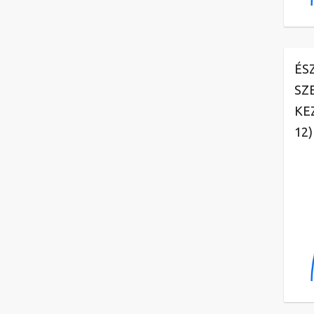
ÉS
SZ
KE
12)