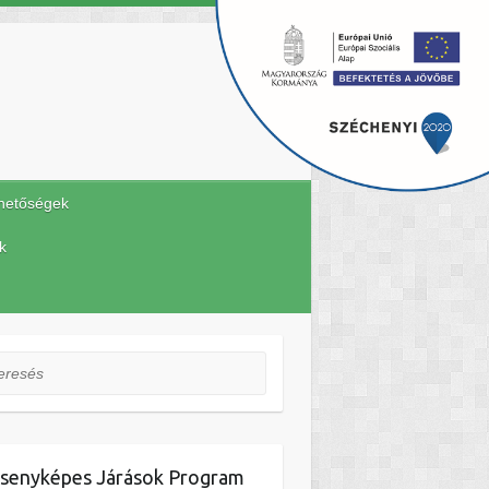
hetőségek
k
esés
senyképes Járások Program