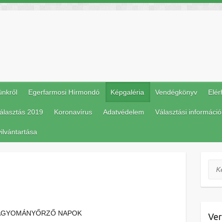
ünkről
Egerfarmosi Hírmondó
Képgaléria
Vendégkönyv
Elér
álasztás 2019
Koronavírus
Adatvédelem
Választási információ
ilvántartása
Ker
 HAGYOMÁNYŐRZŐ NAPOK
Ver