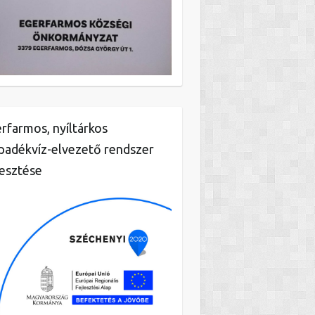
rfarmos, nyíltárkos
padékvíz-elvezető rendszer
lesztése