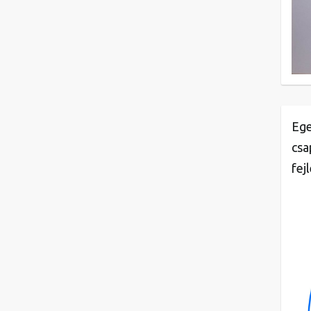
Ege
csa
fej