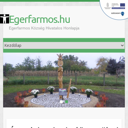
szköztár megnyitása
Egerfarmos.hu
Egerfarmos Község Hivatalos Honlapja
1
2