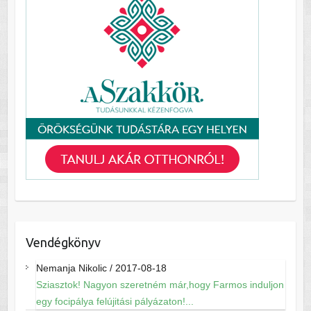
Vendégkönyv
Nemanja Nikolic
/
2017-08-18
Sziasztok! Nagyon szeretném már,hogy Farmos induljon
egy focipálya felújitási pályázaton!...