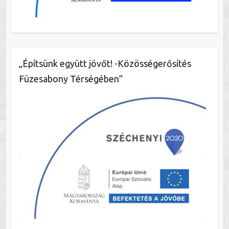
„Építsünk együtt jövőt! -Közösségerősítés
Füzesabony Térségében”