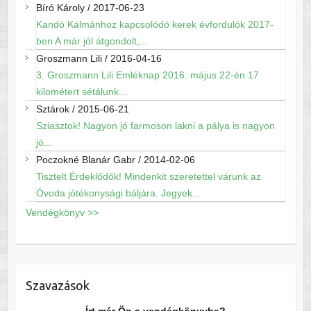
Bíró Károly
/
2017-06-23
Kandó Kálmánhoz kapcsolódó kerek évfordulók 2017-
ben A már jól átgondolt,...
Groszmann Lili
/
2016-04-16
3. Groszmann Lili Emléknap 2016. május 22-én 17
kilométert sétálunk...
Sztárok
/
2015-06-21
Sziasztok! Nagyon jó farmoson lakni a pálya is nagyon
jó...
Poczokné Blanár Gabr
/
2014-02-06
Tisztelt Érdeklődők! Mindenkit szeretettel várunk az
Óvoda jótékonysági báljára. Jegyek...
Vendégkönyv >>
Szavazások