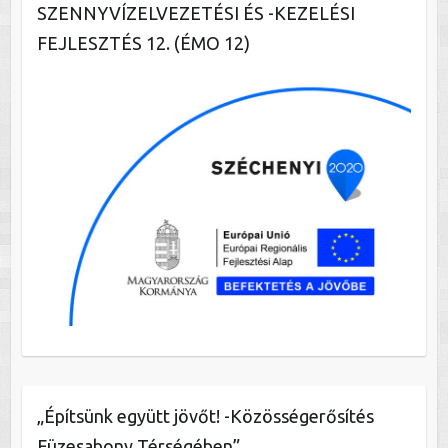
SZENNYVÍZELVEZETÉSI ÉS -KEZELÉSI
FEJLESZTÉS 12. (ÉMO 12)
„Építsünk együtt jövőt! -Közösségerősítés
Füzesabony Térségében”