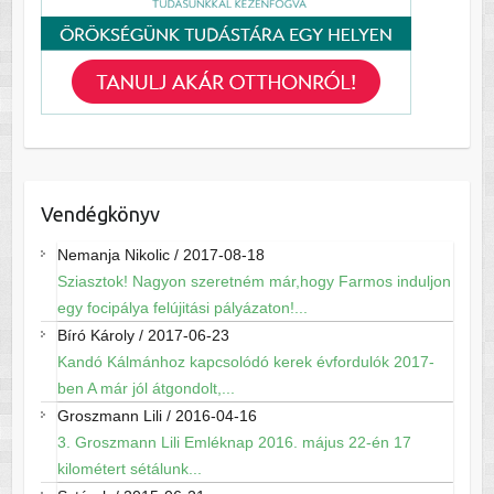
Vendégkönyv
Nemanja Nikolic
/
2017-08-18
Sziasztok! Nagyon szeretném már,hogy Farmos induljon
egy focipálya felújitási pályázaton!...
Bíró Károly
/
2017-06-23
Kandó Kálmánhoz kapcsolódó kerek évfordulók 2017-
ben A már jól átgondolt,...
Groszmann Lili
/
2016-04-16
3. Groszmann Lili Emléknap 2016. május 22-én 17
kilométert sétálunk...