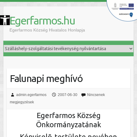
szköztár megnyitása
Egerfarmos.hu
Egerfarmos Község Hivatalos Honlapja
Falunapi meghívó
admin.egerfarmos
2007-06-30
Nincsenek
megjegyzések
Egerfarmos Község
Önkormányzatának
Képviselõ-testülete nevében