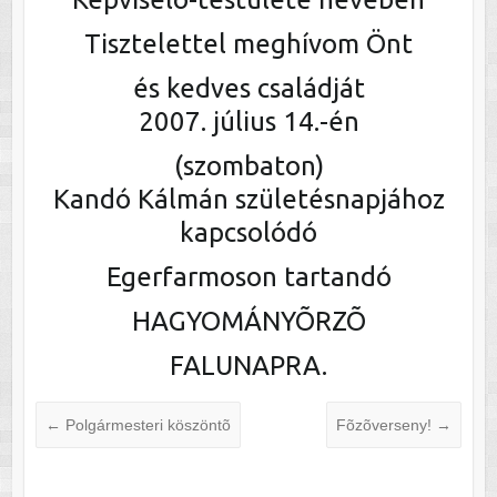
Tisztelettel meghívom Önt
és kedves családját
2007. július 14.-én
(szombaton)
Kandó Kálmán születésnapjához
kapcsolódó
Egerfarmoson tartandó
HAGYOMÁNYÕRZÕ
FALUNAPRA.
←
Polgármesteri köszöntõ
Fõzõverseny!
→