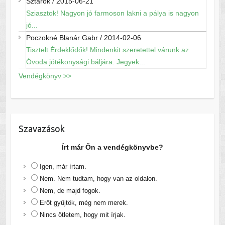
Sztárok
/
2015-06-21
Sziasztok! Nagyon jó farmoson lakni a pálya is nagyon
jó...
Poczokné Blanár Gabr
/
2014-02-06
Tisztelt Érdeklődők! Mindenkit szeretettel várunk az
Óvoda jótékonysági báljára. Jegyek...
Vendégkönyv >>
Szavazások
Írt már Ön a vendégkönyvbe?
Igen, már írtam.
Nem. Nem tudtam, hogy van az oldalon.
Nem, de majd fogok.
Erőt gyűjtök, még nem merek.
Nincs ötletem, hogy mit írjak.