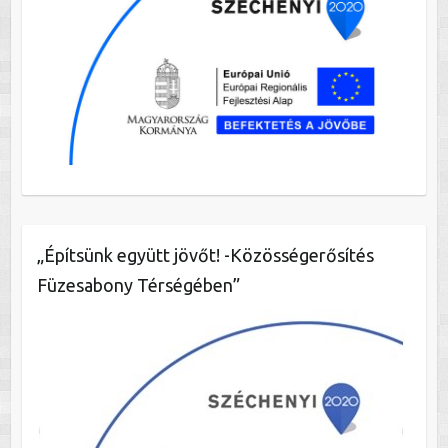
„Építsünk együtt jövőt! -Közösségerősítés
Füzesabony Térségében”