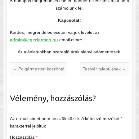
6 hónapos megrendelés esetén banner elkészítési díjat nem
számolunk fel.
Kapcsolat:
Kérdés, megrendelés esetén várjuk levelét az
admin@egerfarmos.hu
email címre.
Az ajánlatunkban szereplõ árak alanyi adómentesek.
←
Polgármesteri köszöntõ
Testvér települések
→
Vélemény, hozzászólás?
Az e-mail címet nem tesszük közzé.
A kötelező mezőket
*
karakterrel jelöltük
Hozzászólás
*