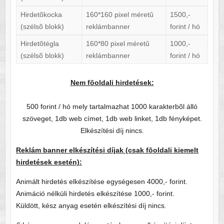
Hirdetõkocka
160*160 pixel méretû
1500,-
(szélsõ blokk)
reklámbanner
forint / hó
Hirdetõtégla
160*80 pixel méretû
1000,-
(szélsõ blokk)
reklámbanner
forint / hó
Nem fõoldali hirdetések:
500 forint / hó mely tartalmazhat 1000 karakterbõl álló
szöveget, 1db web címet, 1db web linket, 1db fényképet.
Elkészítési díj nincs.
Reklám banner elkészítési díjak (csak fõoldali kiemelt
hirdetések esetén):
Animált hirdetés elkészítése egységesen 4000,- forint.
Animáció nélküli hirdetés elkészítése 1000,- forint.
Küldött, kész anyag esetén elkészítési díj nincs.