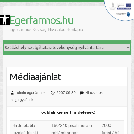
szköztár megnyitása
Egerfarmos.hu
Egerfarmos Község Hivatalos Honlapja
Médiaajánlat
admin.egerfarmos
2007-06-30
Nincsenek
megjegyzések
Fõoldali kiemelt hirdetések:
Hirdetõtábla
160*240 pixel méretû
2000,-
(szélsõ blokk)
reklámbanner
forint / hó