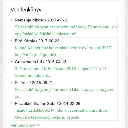
Vendégkönyv
Nemanja Nikolic
/
2017-08-18
Sziasztok! Nagyon szeretném már,hogy Farmos induljon
egy focipálya felújitási pályázaton!...
Bíró Károly
/
2017-06-23
Kandó Kálmánhoz kapcsolódó kerek évfordulók 2017-
ben A már jól átgondolt,...
Groszmann Lili
/
2016-04-16
3. Groszmann Lili Emléknap 2016. május 22-én 17
kilométert sétálunk...
Sztárok
/
2015-06-21
Sziasztok! Nagyon jó farmoson lakni a pálya is nagyon
jó...
Poczokné Blanár Gabr
/
2014-02-06
Tisztelt Érdeklődők! Mindenkit szeretettel várunk az
Óvoda jótékonysági báljára. Jegyek...
Vendégkönyv >>