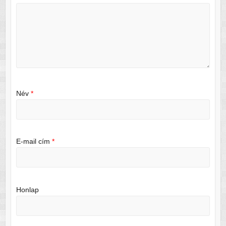
Név
*
E-mail cím
*
Honlap