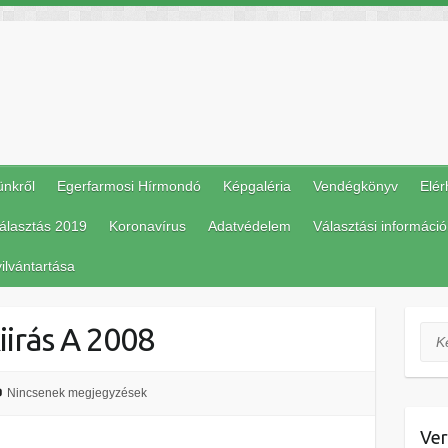
ünkről
Egerfarmosi Hírmondó
Képgaléria
Vendégkönyv
Elér
álasztás 2019
Koronavírus
Adatvédelem
Választási információ
ilvántartása
iirás A 2008
Ker
Nincsenek megjegyzések
Ver