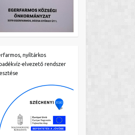
rfarmos, nyíltárkos
padékvíz-elvezető rendszer
lesztése