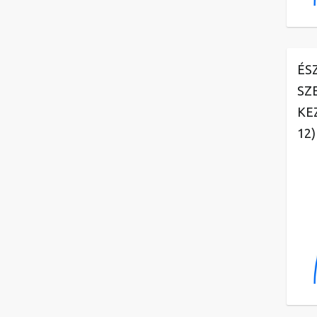
ÉS
SZ
KE
12)