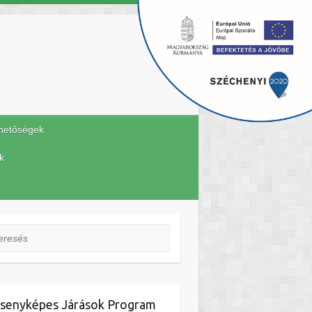
hetőségek
k
esés
senyképes Járások Program