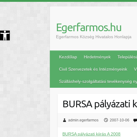
Egerfarmos.hu
szköztár megnyitása
Egerfarmos Község Hivatalos Honlapja
Kezdőlap
Hirdetmények
Település
Civil Szervezetek és Intézményeink
V
Szálláshely-szolgáltatási tevékenység ny
BURSA pályázati k
admin.egerfarmos
2007-10-06
BURSA pályázati kiirás A 2008