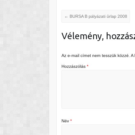
←
BURSA B pályázati ûrlap 2008
Vélemény, hozzás
Az e-mail címet nem tesszük közzé.
A
Hozzászólás
*
Név
*