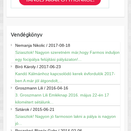
Vendégkönyv
Nemanja Nikolic
/
2017-08-18
Sziasztok! Nagyon szeretném már,hogy Farmos induljon
egy focipálya felújitási pályázaton!...
Bíró Károly
/
2017-06-23
Kandó Kálmánhoz kapcsolódó kerek évfordulók 2017-
ben A már jól átgondolt,...
Groszmann Lili
/
2016-04-16
3. Groszmann Lili Emléknap 2016. május 22-én 17
kilométert sétálunk...
Sztárok
/
2015-06-21
Sziasztok! Nagyon jó farmoson lakni a pálya is nagyon
jó...
Poczokné Blanár Gabr
/
2014-02-06