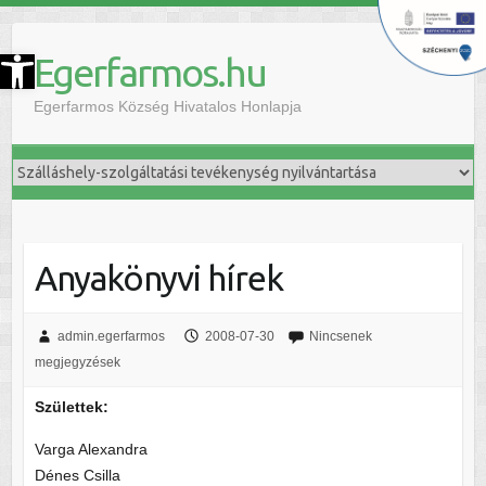
szköztár megnyitása
Egerfarmos.hu
Egerfarmos Község Hivatalos Honlapja
Anyakönyvi hírek
admin.egerfarmos
2008-07-30
Nincsenek
megjegyzések
Születtek:
Varga Alexandra
Dénes Csilla