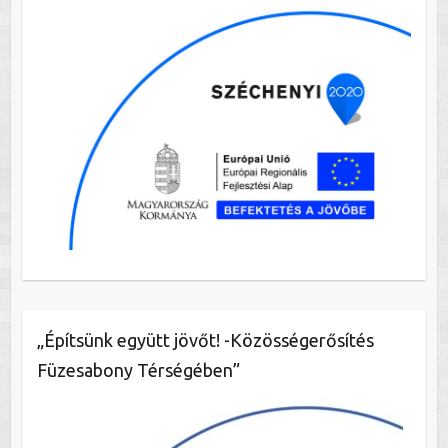
„Építsünk együtt jövőt! -Közösségerősítés
Füzesabony Térségében”