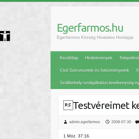
Egerfarmos.hu
szköztár megnyitása
Egerfarmos Község Hivatalos Honlapja
Kezdőlap
Hirdetmények
Település
Civil Szervezetek és Intézményeink
V
Szálláshely-szolgáltatási tevékenység ny
Testvéreimet k
admin.egerfarmos
2008-07-30
1 Móz. 37:16.