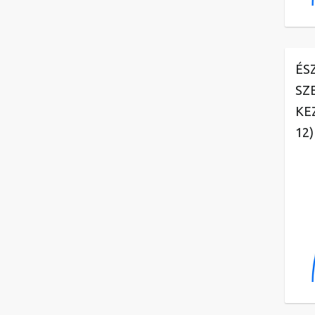
ÉS
SZ
KE
12)