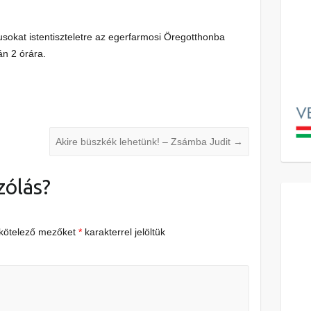
tusokat istentiszteletre az egerfarmosi Öregotthonba
án 2 órára.
Akire büszkék lehetünk! – Zsámba Judit
→
zólás?
 kötelező mezőket
*
karakterrel jelöltük