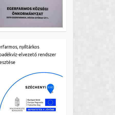
rfarmos, nyíltárkos
padékvíz-elvezető rendszer
lesztése