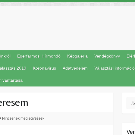
ünkről
Egerfarmosi Hírmondó
Képgaléria
Vendégkönyv
Elér
álasztás 2019
Koronavírus
Adatvédelem
Választási információ
ilvántartása
eresem
Ker
Nincsenek megjegyzések
Ver