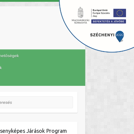
hetőségek
k
esés
senyképes Járások Program