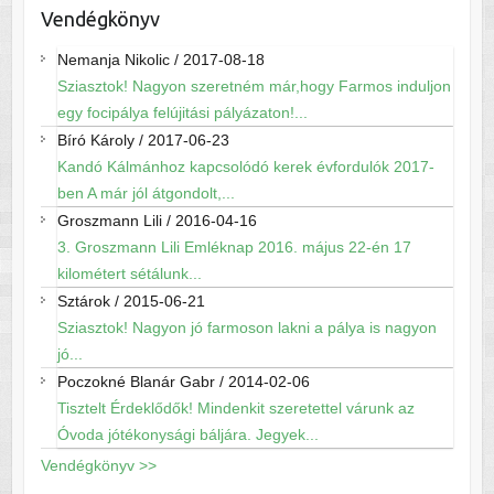
Vendégkönyv
Nemanja Nikolic
/
2017-08-18
Sziasztok! Nagyon szeretném már,hogy Farmos induljon
egy focipálya felújitási pályázaton!...
Bíró Károly
/
2017-06-23
Kandó Kálmánhoz kapcsolódó kerek évfordulók 2017-
ben A már jól átgondolt,...
Groszmann Lili
/
2016-04-16
3. Groszmann Lili Emléknap 2016. május 22-én 17
kilométert sétálunk...
Sztárok
/
2015-06-21
Sziasztok! Nagyon jó farmoson lakni a pálya is nagyon
jó...
Poczokné Blanár Gabr
/
2014-02-06
Tisztelt Érdeklődők! Mindenkit szeretettel várunk az
Óvoda jótékonysági báljára. Jegyek...
Vendégkönyv >>