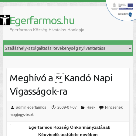
szköztár megnyitása
Egerfarmos.hu
Egerfarmos Község Hivatalos Honlapja
Meghívó a Kandó Napi
Vigasságok-ra
admin.egerfarmos
2009-07-07
Hírek
Nincsenek
megjegyzések
Egerfarmos Község Önkormányzatának
Képviselõ-testülete nevében