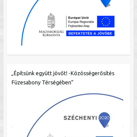
„Építsünk együtt jövőt! -Közösségerősítés
Füzesabony Térségében”