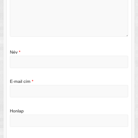
Név
*
E-mail cím
*
Honlap