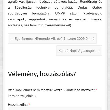
ugráló vár, íjászat, lövészet, sétakocsikázás, Rendõrség és
a Tûzoltóság technikai bemutatója, Dudás Gábor
sportfegyver bemutatója, UMVP sátor (kiadványok,
szórólapok, léggömbök, vérnyomás és vércukor mérés,
arcfestés, szellemi totó nyereményekkel)
←
Egerfarmosi Hírmondó VII. évf. 1. szám 2009.04.hó
Kandó Napi Vigasságok
→
Vélemény, hozzászólás?
Az e-mail címet nem tesszük közzé.
A kötelező mezőket
*
karakterrel jelöltük
Hozzászólás
*