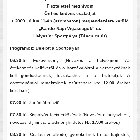
Tisztelettel meghívom
Önt és kedves családját
a 2009. július 11-én (szombaton) megrendezésre kerülõ
„Kandó Napi Vigasságok”-ra.
Helyszín: Sportpálya (Táncsics út)
Programok
: Délelõtt a Sportpályán
06.30
-tól Fõzõverseny (Nevezés a helyszínen. Az
ételkészítés kellékérõl és a hozzávalókról a versenyzõknek
kell gondoskodniuk, tûzrakáshoz a fát biztosítjuk. A
gasztronómiai remekmûvek zsûrizésére kb:
12.00
órakor
kerül sor.)
07.00
-tól Zenés ébresztõ
07.30
-tól Kispályás focimérkõzések (Nevezés a helyszínen,
nevezési díj nincs. Eredményhirdetés kb:
17.00
órakor.)
08.30
-tól Családi vetélkedõ, gyerekeknek tréfás hajfestés,