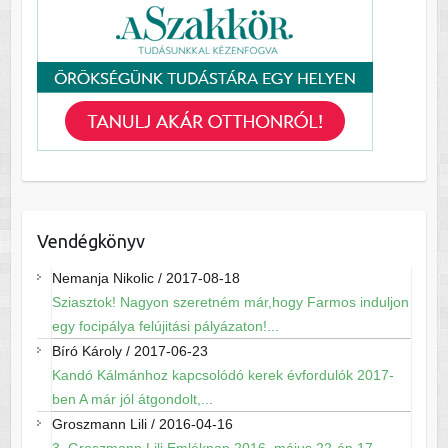
Vendégkönyv
Nemanja Nikolic
/
2017-08-18
Sziasztok! Nagyon szeretném már,hogy Farmos induljon
egy focipálya felújitási pályázaton!...
Bíró Károly
/
2017-06-23
Kandó Kálmánhoz kapcsolódó kerek évfordulók 2017-
ben A már jól átgondolt,...
Groszmann Lili
/
2016-04-16