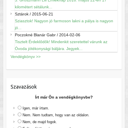
3. Groszmann Lili Emléknap 2016. május 22-én 17
kilométert sétálunk...
Sztárok
/
2015-06-21
Sziasztok! Nagyon jó farmoson lakni a pálya is nagyon
jó...
Poczokné Blanár Gabr
/
2014-02-06
Tisztelt Érdeklődők! Mindenkit szeretettel várunk az
Óvoda jótékonysági báljára. Jegyek...
Vendégkönyv >>
Szavazások
Írt már Ön a vendégkönyvbe?
Igen, már írtam.
Nem. Nem tudtam, hogy van az oldalon.
Nem, de majd fogok.