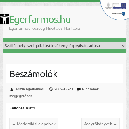
szköztár megnyitása
Egerfarmos.hu
Egerfarmos Község Hivatalos Honlapja
Beszámolók
admin.egerfarmos
2009-12-23
Nincsenek
megjegyzések
Feltöltés alatt!
←
Moderálási alapelvek
Jegyzõkönyvek
→