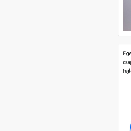
Ege
csa
fej