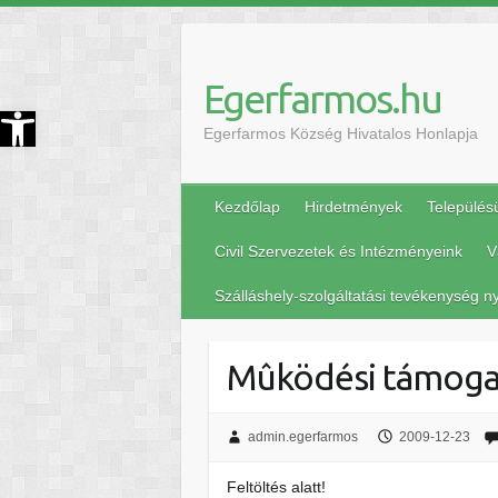
Egerfarmos.hu
szköztár megnyitása
Egerfarmos Község Hivatalos Honlapja
Kezdőlap
Hirdetmények
Település
Civil Szervezetek és Intézményeink
V
Szálláshely-szolgáltatási tevékenység ny
Mûködési támogat
admin.egerfarmos
2009-12-23
Feltöltés alatt!