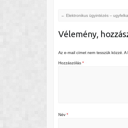
←
Elektronikus ügyintézés – ugyfelk
Vélemény, hozzás
Az e-mail címet nem tesszük közzé.
A
Hozzászólás
*
Név
*