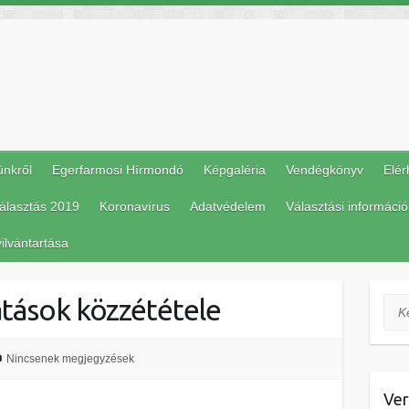
ünkről
Egerfarmosi Hírmondó
Képgaléria
Vendégkönyv
Elér
álasztás 2019
Koronavírus
Adatvédelem
Választási információ
ilvántartása
ások közzététele
Ker
Nincsenek megjegyzések
Ver