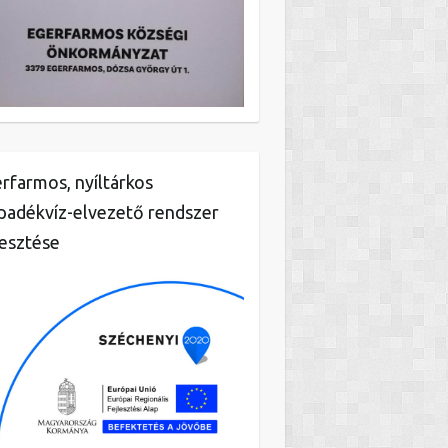
rfarmos, nyíltárkos
padékvíz-elvezető rendszer
lesztése