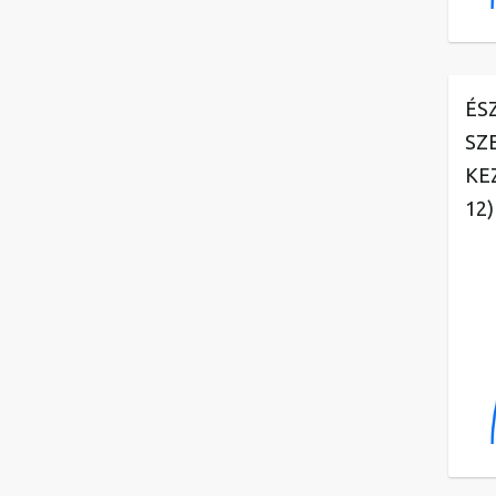
ÉS
SZ
KE
12)