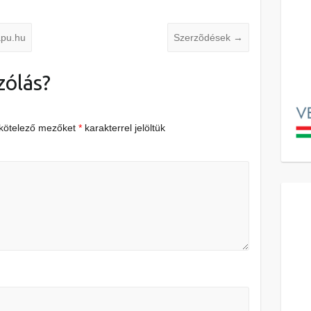
apu.hu
Szerzõdések
→
zólás?
 kötelező mezőket
*
karakterrel jelöltük