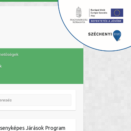
hetőségek
k
esés
senyképes Járások Program