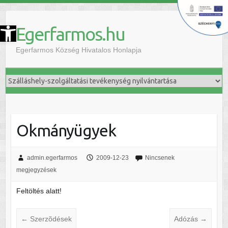
szköztár megnyitása
Egerfarmos.hu
Egerfarmos Község Hivatalos Honlapja
Okmányügyek
admin.egerfarmos
2009-12-23
Nincsenek
megjegyzések
Feltöltés alatt!
←
Szerzõdések
Adózás
→