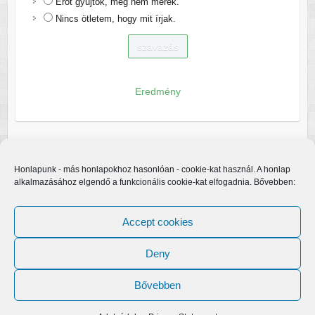
Erőt gyűjtök, még nem merek.
Nincs ötletem, hogy mit írjak.
Eredmény
Honlapunk - más honlapokhoz hasonlóan - cookie-kat használ. A honlap
alkalmazásához elgendő a funkcionális cookie-kat elfogadnia. Bővebben:
Accept cookies
Deny
Bővebben
Copyright © 2026
Egerfarmos.hu
. A sablont készítette:
Colorlib
Működteti:
WordPress