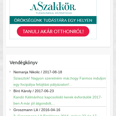
Vendégkönyv
Nemanja Nikolic
/
2017-08-18
Sziasztok! Nagyon szeretném már,hogy Farmos induljon
egy focipálya felújitási pályázaton!...
Bíró Károly
/
2017-06-23
Kandó Kálmánhoz kapcsolódó kerek évfordulók 2017-
ben A már jól átgondolt,...
Groszmann Lili
/
2016-04-16