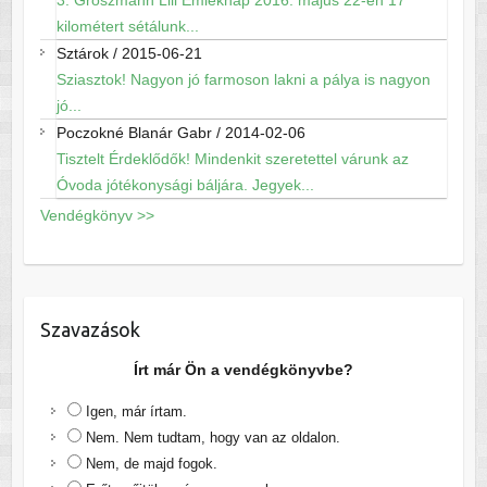
3. Groszmann Lili Emléknap 2016. május 22-én 17
kilométert sétálunk...
Sztárok
/
2015-06-21
Sziasztok! Nagyon jó farmoson lakni a pálya is nagyon
jó...
Poczokné Blanár Gabr
/
2014-02-06
Tisztelt Érdeklődők! Mindenkit szeretettel várunk az
Óvoda jótékonysági báljára. Jegyek...
Vendégkönyv >>
Szavazások
Írt már Ön a vendégkönyvbe?
Igen, már írtam.
Nem. Nem tudtam, hogy van az oldalon.
Nem, de majd fogok.