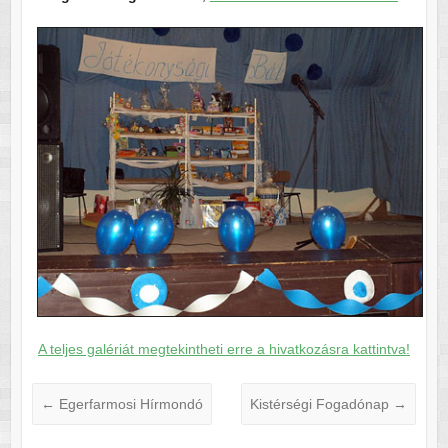
A teljes galériát megtekintheti erre a hivatkozásra kattintva!
←
Egerfarmosi Hírmondó
Kistérségi Fogadónap
→