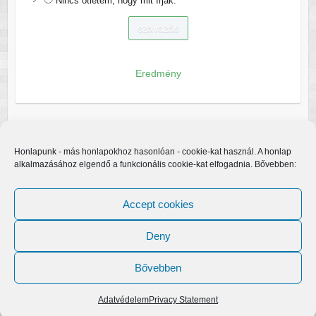
Nincs ötletem, hogy mit írjak.
Eredmény
Honlapunk - más honlapokhoz hasonlóan - cookie-kat használ. A honlap
alkalmazásához elgendő a funkcionális cookie-kat elfogadnia. Bővebben:
Accept cookies
Deny
Bővebben
Copyright © 2026
Egerfarmos.hu
. A sablont készítette:
Colorlib
Működteti:
WordPress
Adatvédelem
Privacy Statement