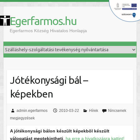
szköztár megnyitása
Egerfarmos.hu
Egerfarmos Község Hivatalos Honlapja
Jótékonysági bál –
képekben
admin.egerfarmos
2010-03-22
Hírek
Nincsenek
megjegyzések
A jótékonysági bálon készült képekbõl készült
válogatást megtekintheti
,
ha erre a hivatkozásra kattint!