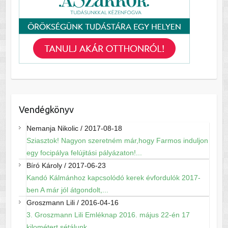
Vendégkönyv
Nemanja Nikolic
/
2017-08-18
Sziasztok! Nagyon szeretném már,hogy Farmos induljon
egy focipálya felújitási pályázaton!...
Bíró Károly
/
2017-06-23
Kandó Kálmánhoz kapcsolódó kerek évfordulók 2017-
ben A már jól átgondolt,...
Groszmann Lili
/
2016-04-16
3. Groszmann Lili Emléknap 2016. május 22-én 17
kilométert sétálunk...