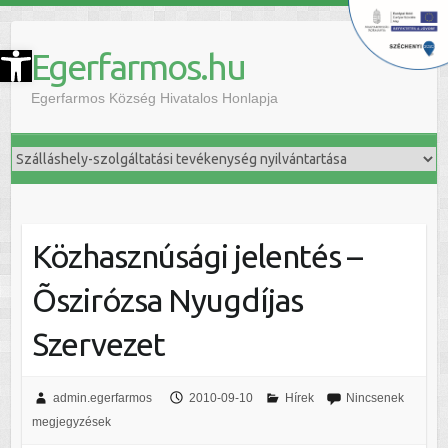
szköztár megnyitása
Egerfarmos.hu
Egerfarmos Község Hivatalos Honlapja
Közhasznúsági jelentés –
Õszirózsa Nyugdíjas
Szervezet
admin.egerfarmos
2010-09-10
Hírek
Nincsenek
megjegyzések