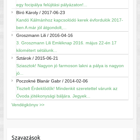
egy focipálya felújitási pályázaton!...
Bíró Károly
/
2017-06-23
Kandó Kálmánhoz kapcsolódó kerek évfordulók 2017-
ben A már jól átgondolt,...
Groszmann Lili
/
2016-04-16
3. Groszmann Lili Emléknap 2016. május 22-én 17
kilométert sétálunk...
Sztárok
/
2015-06-21
Sziasztok! Nagyon jó farmoson lakni a pálya is nagyon
jó...
Poczokné Blanár Gabr
/
2014-02-06
Tisztelt Érdeklődők! Mindenkit szeretettel várunk az
Óvoda jótékonysági báljára. Jegyek...
Vendégkönyv >>
Szavazások