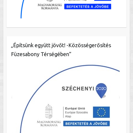
„Építsünk együtt jövőt! -Közösségerősítés
Füzesabony Térségében”