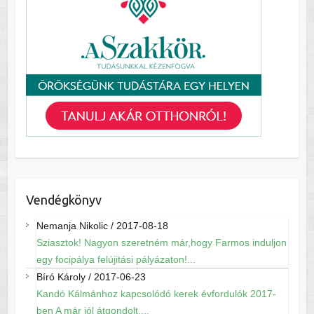
Vendégkönyv
Nemanja Nikolic
/
2017-08-18
Sziasztok! Nagyon szeretném már,hogy Farmos induljon
egy focipálya felújitási pályázaton!...
Bíró Károly
/
2017-06-23
Kandó Kálmánhoz kapcsolódó kerek évfordulók 2017-
ben A már jól átgondolt,...