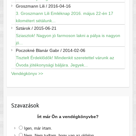
Groszmann Lili
/
2016-04-16
3. Groszmann Lili Emléknap 2016. május 22-én 17
kilométert sétálunk...
Sztárok
/
2015-06-21
Sziasztok! Nagyon jó farmoson lakni a pálya is nagyon
jó...
Poczokné Blanár Gabr
/
2014-02-06
Tisztelt Érdeklődők! Mindenkit szeretettel várunk az
Óvoda jótékonysági báljára. Jegyek...
Vendégkönyv >>
Szavazások
Írt már Ön a vendégkönyvbe?
Igen, már írtam.
Nem. Nem tudtam, hogy van az oldalon.