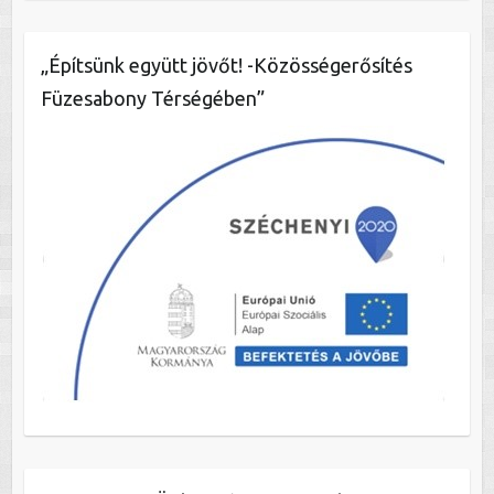
„Építsünk együtt jövőt! -Közösségerősítés
Füzesabony Térségében”