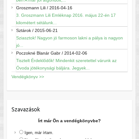
ben A már jól átgondolt,...
Groszmann Lili
/
2016-04-16
3. Groszmann Lili Emléknap 2016. május 22-én 17
kilométert sétálunk...
Sztárok
/
2015-06-21
Sziasztok! Nagyon jó farmoson lakni a pálya is nagyon
jó...
Poczokné Blanár Gabr
/
2014-02-06
Tisztelt Érdeklődők! Mindenkit szeretettel várunk az
Óvoda jótékonysági báljára. Jegyek...
Vendégkönyv >>
Szavazások
Írt már Ön a vendégkönyvbe?
Igen, már írtam.