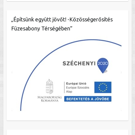
„Építsünk együtt jövőt! -Közösségerősítés
Füzesabony Térségében”