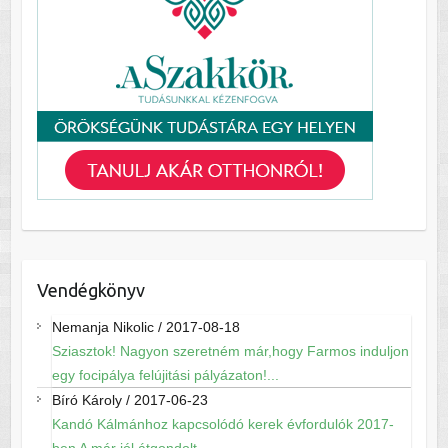
Vendégkönyv
Nemanja Nikolic
/
2017-08-18
Sziasztok! Nagyon szeretném már,hogy Farmos induljon
egy focipálya felújitási pályázaton!...
Bíró Károly
/
2017-06-23
Kandó Kálmánhoz kapcsolódó kerek évfordulók 2017-