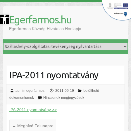
szköztár megnyitása
Egerfarmos.hu
Egerfarmos Község Hivatalos Honlapja
IPA-2011 nyomtatvány
admin.egerfarmos
2011-09-19
Letölthető
dokumentumok
Nincsenek megjegyzések
IPA-2011 nyomtatvány >>
←
Meghívó Falunapra