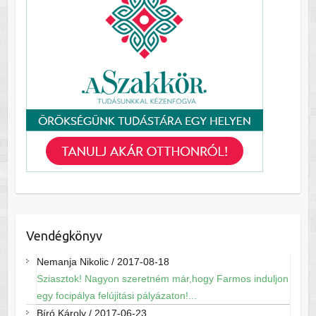
Vendégkönyv
Nemanja Nikolic
/
2017-08-18
Sziasztok! Nagyon szeretném már,hogy Farmos induljon
egy focipálya felújitási pályázaton!...
Bíró Károly
/
2017-06-23