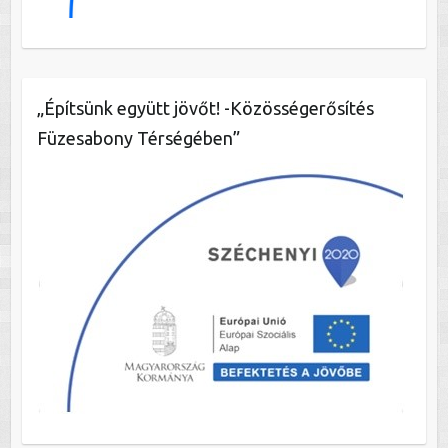
„Építsünk együtt jövőt! -Közösségerősítés
Füzesabony Térségében”