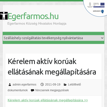
szköztár megnyitása
Egerfarmos.hu
Egerfarmos Község Hivatalos Honlapja
Kérelem aktív korúak
ellátásának megállapítására
admin.egerfarmos
2011-09-19
Letölthető
dokumentumok
Nincsenek megjegyzések
Kérelem aktív korúak ellátásának megállapítására >>