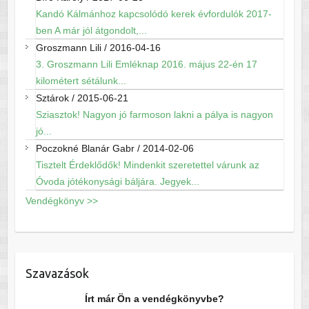
Kandó Kálmánhoz kapcsolódó kerek évfordulók 2017-
ben A már jól átgondolt,...
Groszmann Lili
/
2016-04-16
3. Groszmann Lili Emléknap 2016. május 22-én 17
kilométert sétálunk...
Sztárok
/
2015-06-21
Sziasztok! Nagyon jó farmoson lakni a pálya is nagyon
jó...
Poczokné Blanár Gabr
/
2014-02-06
Tisztelt Érdeklődők! Mindenkit szeretettel várunk az
Óvoda jótékonysági báljára. Jegyek...
Vendégkönyv >>
Szavazások
Írt már Ön a vendégkönyvbe?