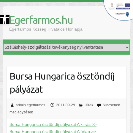
szköztár megnyitása
Egerfarmos.hu
Egerfarmos Község Hivatalos Honlapja
Bursa Hungarica ösztöndíj
pályázat
admin.egerfarmos
2011-09-29
Hírek
Nincsenek
megjegyzések
Bursa Hungarica ösztöndíj pályázat A kiírás >>
Bursa Hungarica ösztöndíj pályázat A ûrlap >>