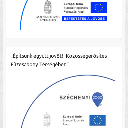
„Építsünk együtt jövőt! -Közösségerősítés
Füzesabony Térségében”