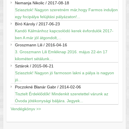
Nemanja Nikolic
/
2017-08-18
Sziasztok! Nagyon szeretném már,hogy Farmos induljon
egy focipálya felújitási pályázaton!...
Bíró Károly
/
2017-06-23
Kandó Kálmánhoz kapcsolódó kerek évfordulók 2017-
ben A már jól átgondolt,...
Groszmann Lili
/
2016-04-16
3. Groszmann Lili Emléknap 2016. május 22-én 17
kilométert sétálunk...
Sztárok
/
2015-06-21
Sziasztok! Nagyon jó farmoson lakni a pálya is nagyon
jó...
Poczokné Blanár Gabr
/
2014-02-06
Tisztelt Érdeklődők! Mindenkit szeretettel várunk az
Óvoda jótékonysági báljára. Jegyek...
Vendégkönyv >>