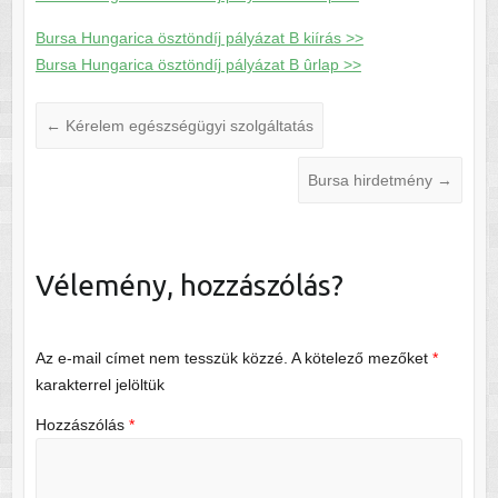
Bursa Hungarica ösztöndíj pályázat B kiírás >>
Bursa Hungarica ösztöndíj pályázat B ûrlap >>
←
Kérelem egészségügyi szolgáltatás
Bursa hirdetmény
→
Vélemény, hozzászólás?
Az e-mail címet nem tesszük közzé.
A kötelező mezőket
*
karakterrel jelöltük
Hozzászólás
*