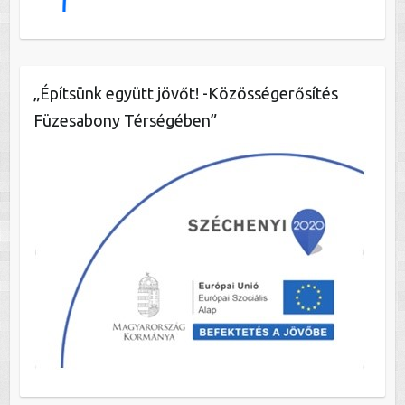
„Építsünk együtt jövőt! -Közösségerősítés
Füzesabony Térségében”