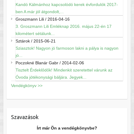
Kandó Kálmánhoz kapcsolódó kerek évfordulók 2017-
ben A már jól átgondolt,...
Groszmann Lili
/
2016-04-16
3. Groszmann Lili Emléknap 2016. május 22-én 17
kilométert sétálunk...
Sztárok
/
2015-06-21
Sziasztok! Nagyon jó farmoson lakni a pálya is nagyon
jó...
Poczokné Blanár Gabr
/
2014-02-06
Tisztelt Érdeklődők! Mindenkit szeretettel várunk az
Óvoda jótékonysági báljára. Jegyek...
Vendégkönyv >>
Szavazások
Írt már Ön a vendégkönyvbe?