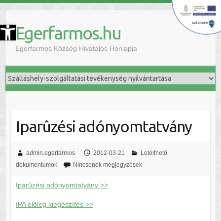
szköztár megnyitása
Egerfarmos.hu
Egerfarmos Község Hivatalos Honlapja
Iparûzési adónyomtatvány
admin.egerfarmos
2012-03-21
Letölthető
dokumentumok
Nincsenek megjegyzések
Iparûzési adónyomtatvány >>
IPA elõleg kiegészítés >>