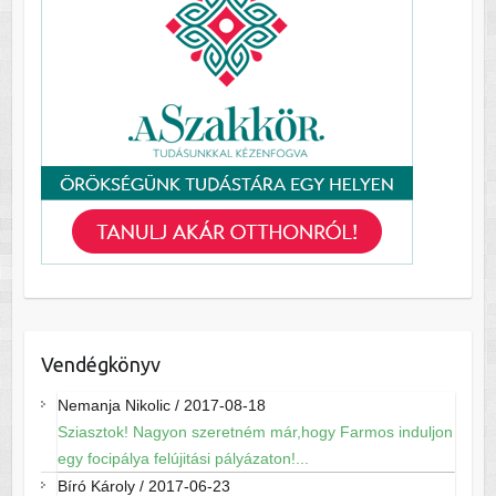
Vendégkönyv
Nemanja Nikolic
/
2017-08-18
Sziasztok! Nagyon szeretném már,hogy Farmos induljon
egy focipálya felújitási pályázaton!...
Bíró Károly
/
2017-06-23