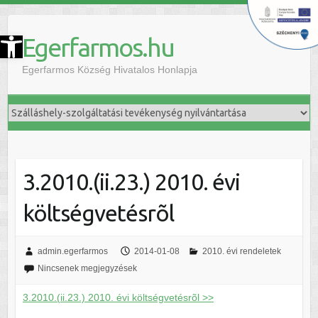
szköztár megnyitása
Egerfarmos.hu
Egerfarmos Község Hivatalos Honlapja
3.2010.(ii.23.) 2010. évi
költségvetésrõl
admin.egerfarmos
2014-01-08
2010. évi rendeletek
Nincsenek megjegyzések
3.2010.(ii.23.) 2010. évi költségvetésrõl >>