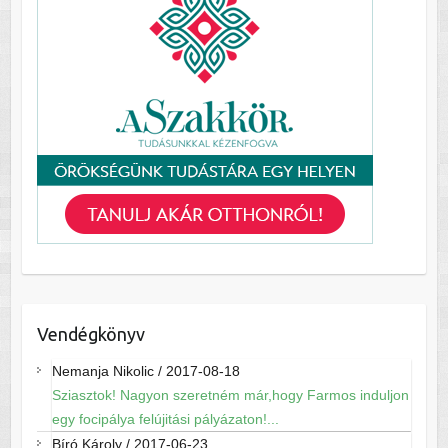
Vendégkönyv
Nemanja Nikolic
/
2017-08-18
Sziasztok! Nagyon szeretném már,hogy Farmos induljon
egy focipálya felújitási pályázaton!...
Bíró Károly
/
2017-06-23