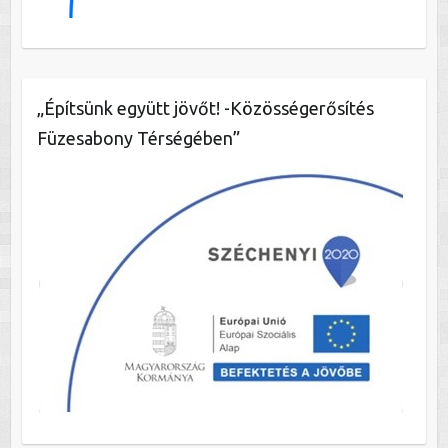
„Építsünk együtt jövőt! -Közösségerősítés
Füzesabony Térségében”