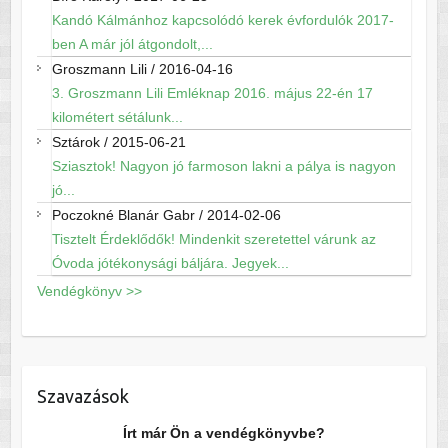
Kandó Kálmánhoz kapcsolódó kerek évfordulók 2017-
ben A már jól átgondolt,...
Groszmann Lili
/
2016-04-16
3. Groszmann Lili Emléknap 2016. május 22-én 17
kilométert sétálunk...
Sztárok
/
2015-06-21
Sziasztok! Nagyon jó farmoson lakni a pálya is nagyon
jó...
Poczokné Blanár Gabr
/
2014-02-06
Tisztelt Érdeklődők! Mindenkit szeretettel várunk az
Óvoda jótékonysági báljára. Jegyek...
Vendégkönyv >>
Szavazások
Írt már Ön a vendégkönyvbe?