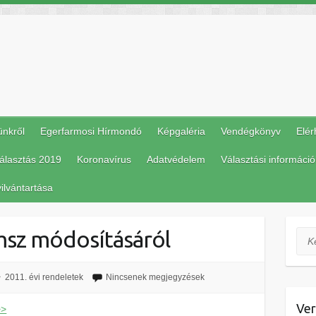
ünkről
Egerfarmosi Hírmondó
Képgaléria
Vendégkönyv
Elér
álasztás 2019
Koronavírus
Adatvédelem
Választási információ
ilvántartása
zmsz módosításáról
Ker
2011. évi rendeletek
Nincsenek megjegyzések
Ver
>>