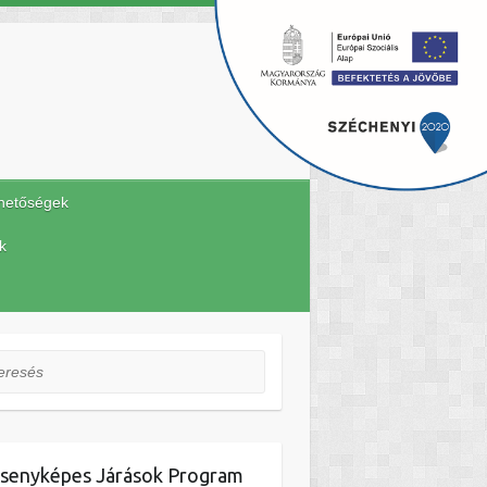
hetőségek
k
esés
senyképes Járások Program