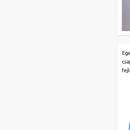
Ege
csa
fej