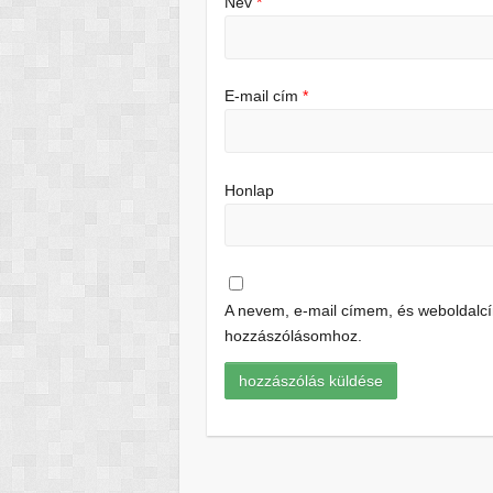
Név
*
E-mail cím
*
Honlap
A nevem, e-mail címem, és weboldal
hozzászólásomhoz.