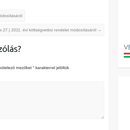
módosításáról
ix.27.) 2011. évi költségvetési rendelet módosításáról
→
zólás?
 kötelező mezőket
*
karakterrel jelöltük