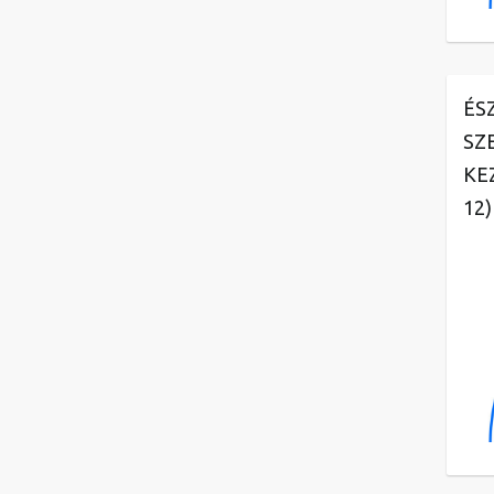
ÉS
SZ
KE
12)