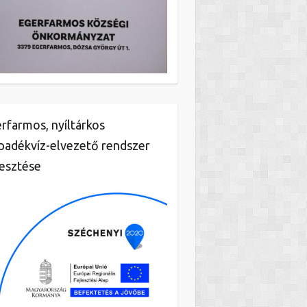
rfarmos, nyíltárkos
padékvíz-elvezető rendszer
lesztése