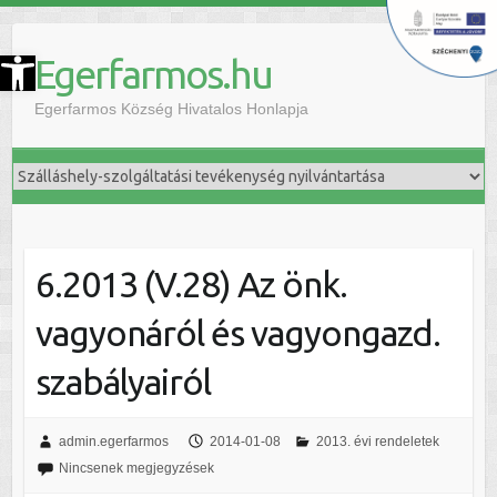
szköztár megnyitása
Egerfarmos.hu
Egerfarmos Község Hivatalos Honlapja
6.2013 (V.28) Az önk.
vagyonáról és vagyongazd.
szabályairól
admin.egerfarmos
2014-01-08
2013. évi rendeletek
Nincsenek megjegyzések