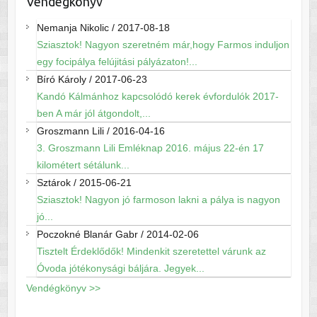
Vendégkönyv
Nemanja Nikolic
/
2017-08-18
Sziasztok! Nagyon szeretném már,hogy Farmos induljon
egy focipálya felújitási pályázaton!...
Bíró Károly
/
2017-06-23
Kandó Kálmánhoz kapcsolódó kerek évfordulók 2017-
ben A már jól átgondolt,...
Groszmann Lili
/
2016-04-16
3. Groszmann Lili Emléknap 2016. május 22-én 17
kilométert sétálunk...
Sztárok
/
2015-06-21
Sziasztok! Nagyon jó farmoson lakni a pálya is nagyon
jó...
Poczokné Blanár Gabr
/
2014-02-06
Tisztelt Érdeklődők! Mindenkit szeretettel várunk az
Óvoda jótékonysági báljára. Jegyek...
Vendégkönyv >>