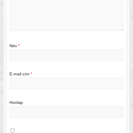
Név
*
E-mail cím
*
Honlap