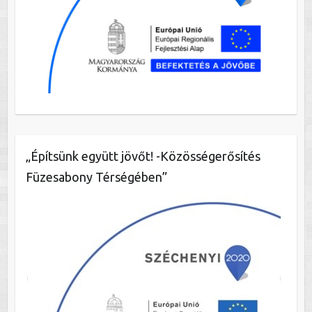
„Építsünk együtt jövőt! -Közösségerősítés
Füzesabony Térségében”