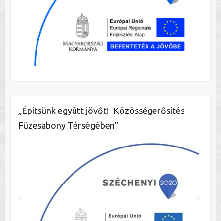
„Építsünk együtt jövőt! -Közösségerősítés
Füzesabony Térségében”