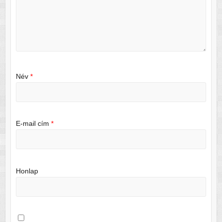
Név
*
E-mail cím
*
Honlap