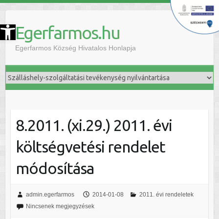
szköztár megnyitása
Egerfarmos.hu
Egerfarmos Község Hivatalos Honlapja
8.2011. (xi.29.) 2011. évi
költségvetési rendelet
módosítása
admin.egerfarmos
2014-01-08
2011. évi rendeletek
Nincsenek megjegyzések