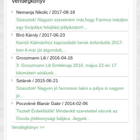
Vendégkönyv
Nemanja Nikolic
/
2017-08-18
Sziasztok! Nagyon szeretném már,hogy Farmos induljon
egy focipálya felújitási pályázaton!...
Bíró Károly
/
2017-06-23
Kandó Kálmánhoz kapcsolódó kerek évfordulók 2017-
ben A már jól átgondolt,...
Groszmann Lili
/
2016-04-16
3. Groszmann Lili Emléknap 2016. május 22-én 17
kilométert sétálunk...
Sztárok
/
2015-06-21
Sziasztok! Nagyon jó farmoson lakni a pálya is nagyon
jó...
Poczokné Blanár Gabr
/
2014-02-06
Tisztelt Érdeklődők! Mindenkit szeretettel várunk az
Óvoda jótékonysági báljára. Jegyek...
Vendégkönyv >>