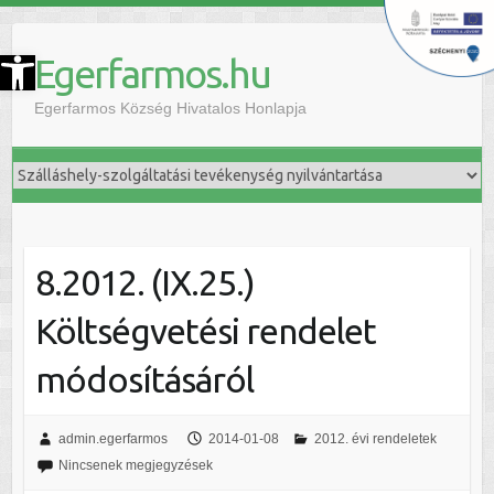
szköztár megnyitása
Egerfarmos.hu
Egerfarmos Község Hivatalos Honlapja
8.2012. (IX.25.)
Költségvetési rendelet
módosításáról
admin.egerfarmos
2014-01-08
2012. évi rendeletek
Nincsenek megjegyzések