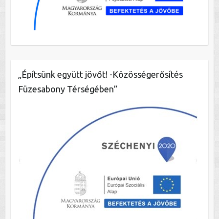
„Építsünk együtt jövőt! -Közösségerősítés
Füzesabony Térségében”