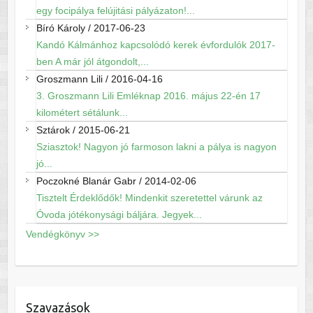
egy focipálya felújitási pályázaton!...
Bíró Károly
/
2017-06-23
Kandó Kálmánhoz kapcsolódó kerek évfordulók 2017-
ben A már jól átgondolt,...
Groszmann Lili
/
2016-04-16
3. Groszmann Lili Emléknap 2016. május 22-én 17
kilométert sétálunk...
Sztárok
/
2015-06-21
Sziasztok! Nagyon jó farmoson lakni a pálya is nagyon
jó...
Poczokné Blanár Gabr
/
2014-02-06
Tisztelt Érdeklődők! Mindenkit szeretettel várunk az
Óvoda jótékonysági báljára. Jegyek...
Vendégkönyv >>
Szavazások