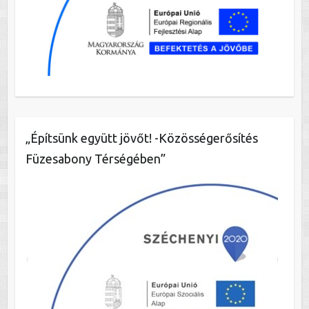
„Építsünk együtt jövőt! -Közösségerősítés
Füzesabony Térségében”