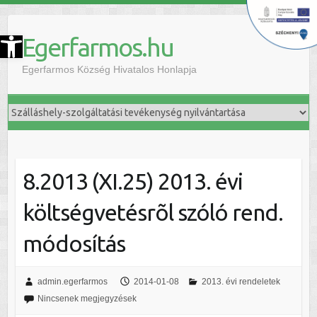
szköztár megnyitása
Egerfarmos.hu
Egerfarmos Község Hivatalos Honlapja
8.2013 (XI.25) 2013. évi
költségvetésrõl szóló rend.
módosítás
admin.egerfarmos
2014-01-08
2013. évi rendeletek
Nincsenek megjegyzések