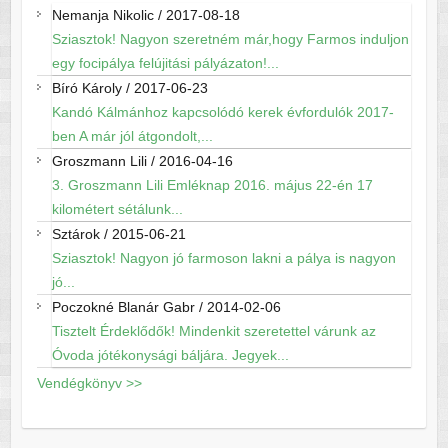
Nemanja Nikolic
/
2017-08-18
Sziasztok! Nagyon szeretném már,hogy Farmos induljon
egy focipálya felújitási pályázaton!...
Bíró Károly
/
2017-06-23
Kandó Kálmánhoz kapcsolódó kerek évfordulók 2017-
ben A már jól átgondolt,...
Groszmann Lili
/
2016-04-16
3. Groszmann Lili Emléknap 2016. május 22-én 17
kilométert sétálunk...
Sztárok
/
2015-06-21
Sziasztok! Nagyon jó farmoson lakni a pálya is nagyon
jó...
Poczokné Blanár Gabr
/
2014-02-06
Tisztelt Érdeklődők! Mindenkit szeretettel várunk az
Óvoda jótékonysági báljára. Jegyek...
Vendégkönyv >>