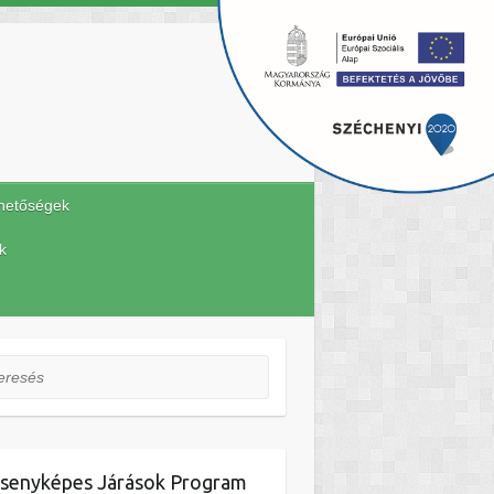
hetőségek
k
esés
senyképes Járások Program