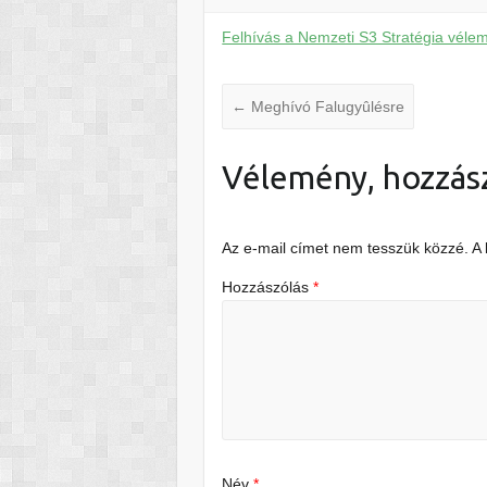
Felhívás a Nemzeti S3 Stratégia vél
←
Meghívó Falugyûlésre
Vélemény, hozzás
Az e-mail címet nem tesszük közzé.
A
Hozzászólás
*
Név
*