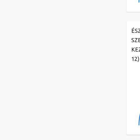
ÉS
SZ
KE
12)