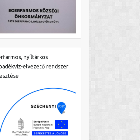
rfarmos, nyíltárkos
padékvíz-elvezető rendszer
lesztése