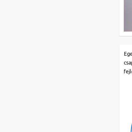
Ege
csa
fej