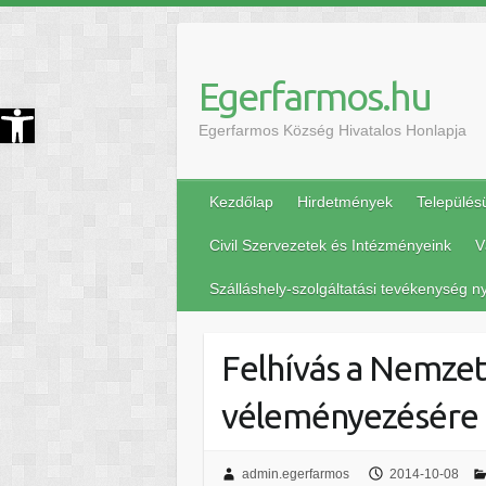
Egerfarmos.hu
szköztár megnyitása
Egerfarmos Község Hivatalos Honlapja
Kezdőlap
Hirdetmények
Település
Civil Szervezetek és Intézményeink
V
Szálláshely-szolgáltatási tevékenység ny
Felhívás a Nemzet
véleményezésére
admin.egerfarmos
2014-10-08