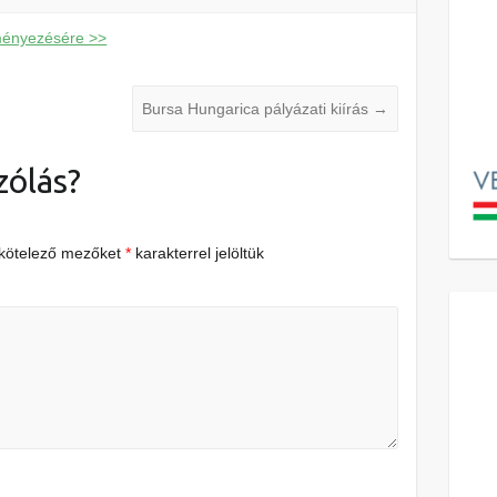
eményezésére >>
Bursa Hungarica pályázati kiírás
→
zólás?
 kötelező mezőket
*
karakterrel jelöltük