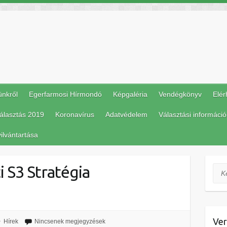
ünkről
Egerfarmosi Hírmondó
Képgaléria
Vendégkönyv
Elér
álasztás 2019
Koronavírus
Adatvédelem
Választási információ
ilvántartása
i S3 Stratégia
Ker
Ver
Hírek
Nincsenek megjegyzések