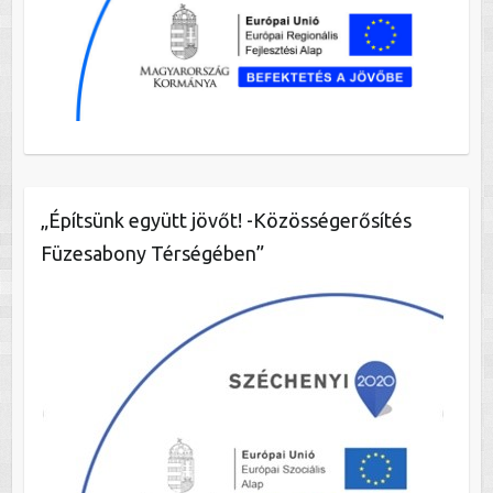
„Építsünk együtt jövőt! -Közösségerősítés
Füzesabony Térségében”