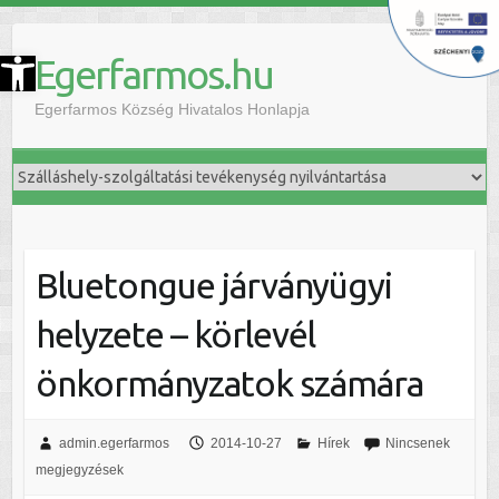
szköztár megnyitása
Egerfarmos.hu
Egerfarmos Község Hivatalos Honlapja
Bluetongue járványügyi
helyzete – körlevél
önkormányzatok számára
admin.egerfarmos
2014-10-27
Hírek
Nincsenek
megjegyzések