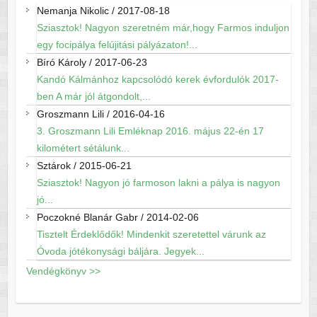
Nemanja Nikolic
/
2017-08-18
Sziasztok! Nagyon szeretném már,hogy Farmos induljon
egy focipálya felújitási pályázaton!...
Bíró Károly
/
2017-06-23
Kandó Kálmánhoz kapcsolódó kerek évfordulók 2017-
ben A már jól átgondolt,...
Groszmann Lili
/
2016-04-16
3. Groszmann Lili Emléknap 2016. május 22-én 17
kilométert sétálunk...
Sztárok
/
2015-06-21
Sziasztok! Nagyon jó farmoson lakni a pálya is nagyon
jó...
Poczokné Blanár Gabr
/
2014-02-06
Tisztelt Érdeklődők! Mindenkit szeretettel várunk az
Óvoda jótékonysági báljára. Jegyek...
Vendégkönyv >>