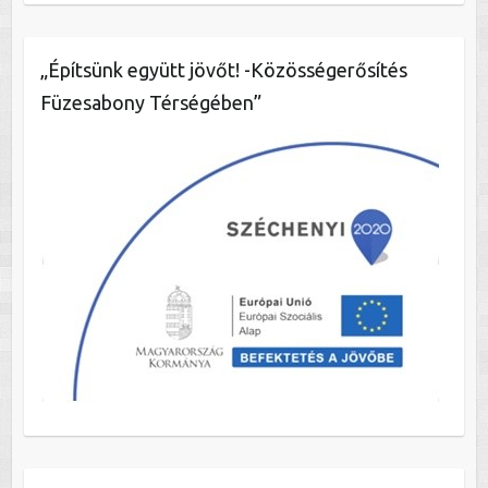
„Építsünk együtt jövőt! -Közösségerősítés
Füzesabony Térségében”