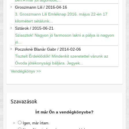
ben A már jól átgondolt,...
Groszmann Lili
/
2016-04-16
3. Groszmann Lili Emléknap 2016. május 22-én 17
kilométert sétálunk...
Sztárok
/
2015-06-21
Sziasztok! Nagyon jó farmoson lakni a pálya is nagyon
jó...
Poczokné Blanár Gabr
/
2014-02-06
Tisztelt Érdeklődők! Mindenkit szeretettel várunk az
Óvoda jótékonysági báljára. Jegyek...
Vendégkönyv >>
Szavazások
Írt már Ön a vendégkönyvbe?
Igen, már írtam.