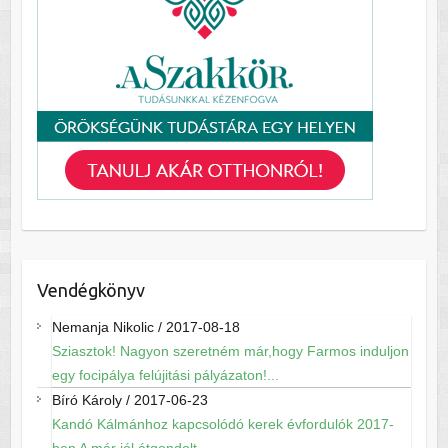
Vendégkönyv
Nemanja Nikolic
/
2017-08-18
Sziasztok! Nagyon szeretném már,hogy Farmos induljon
egy focipálya felújitási pályázaton!...
Bíró Károly
/
2017-06-23
Kandó Kálmánhoz kapcsolódó kerek évfordulók 2017-