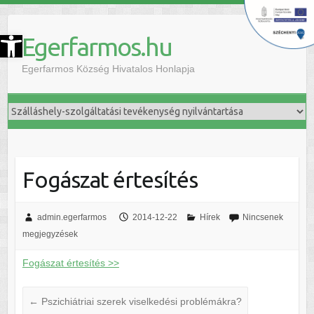
szköztár megnyitása
Egerfarmos.hu
Egerfarmos Község Hivatalos Honlapja
Fogászat értesítés
admin.egerfarmos
2014-12-22
Hírek
Nincsenek
megjegyzések
Fogászat értesítés >>
←
Pszichiátriai szerek viselkedési problémákra?