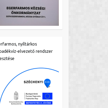
rfarmos, nyíltárkos
padékvíz-elvezető rendszer
lesztése