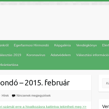
ünkről
Egerfarmosi Hírmondó
Képgaléria
Vendégkönyv
Elér
álasztás 2019
Koronavírus
Adatvédelem
Választási információ
ilvántartása
ondó – 2015. február
Ker
Hírek
Nincsenek megjegyzések
Ver
 számát erre a hivatkozásra kattintva tekintheti meg >>