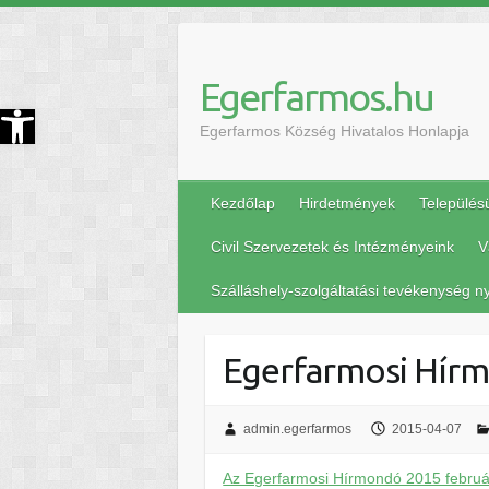
Egerfarmos.hu
szköztár megnyitása
Egerfarmos Község Hivatalos Honlapja
Kezdőlap
Hirdetmények
Település
Civil Szervezetek és Intézményeink
V
Szálláshely-szolgáltatási tevékenység ny
Egerfarmosi Hírm
admin.egerfarmos
2015-04-07
Az Egerfarmosi Hírmondó 2015 februári