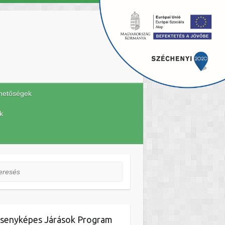
hetőségek
k
esés
senyképes Járások Program