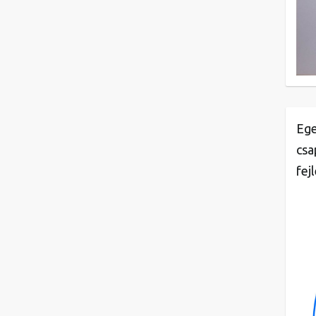
Ege
csa
fej