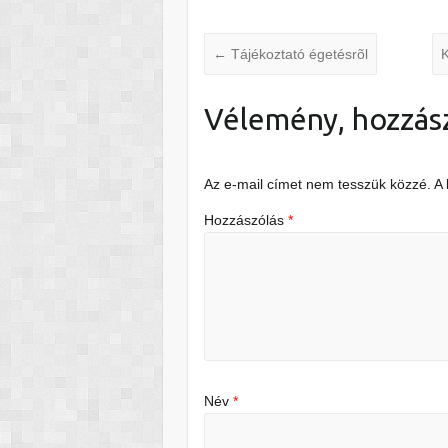
←
Tájékoztató égetésrõl
Vélemény, hozzás
Az e-mail címet nem tesszük közzé.
A
Hozzászólás
*
Név
*