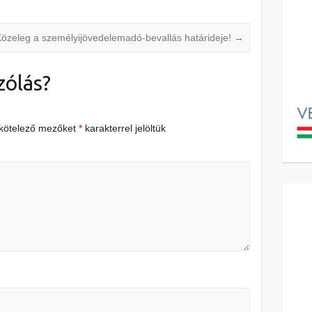
Közeleg a személyijövedelemadó-bevallás határideje!
→
zólás?
 kötelező mezőket
*
karakterrel jelöltük