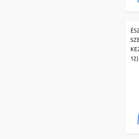
ÉS
SZ
KE
12)